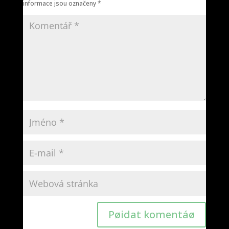
informace jsou označeny
*
Pøidat komentáø