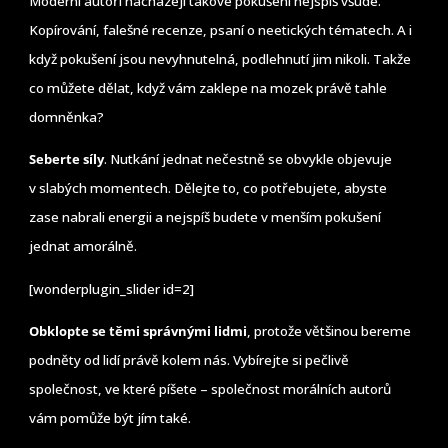
Moderní autoři nacházejí takové pokušení nejspíš všude.
Kopírování, falešné recenze, psaní o neetických tématech. A i
když pokušení jsou nevyhnutelná, podlehnutí jim nikoli. Takže
co můžete dělat, když vám zaklepe na mozek právě tahle
domněnka?
Seberte síly
. Nutkání jednat nečestně se obvykle objevuje
v slabých momentech. Dělejte to, co potřebujete, abyste
zase nabrali energii a nejspíš budete v menším pokušení
jednat amorálně.
[wonderplugin_slider id=2]
Obklopte se těmi správnými lidmi
, protože většinou bereme
podněty od lidí právě kolem nás. Vybírejte si pečlivě
společnost, ve které píšete – společnost morálních autorů
vám pomůže být jím také.