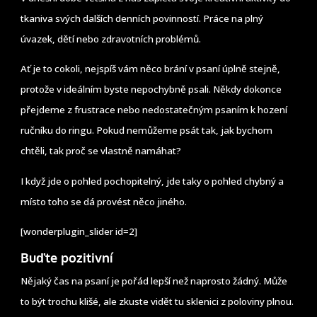
tkaniva svých dalších denních povinností. Práce na plný
úvazek, dětí nebo zdravotních problémů.
Ať je to cokoli, nejspíš vám něco brání v psaní úplně stejně,
protože v ideálním byste nepochybně psali. Někdy dokonce
přejdeme z frustrace nebo nedostatečným psaním k hození
ručníku do ringu. Pokud nemůžeme psát tak, jak bychom
chtěli, tak proč se vlastně namáhat?
I když jde o pohled pochopitelný, jde taky o pohled chybný a
místo toho se dá provést něco jiného.
[wonderplugin_slider id=2]
Buďte pozitivní
Nějaký čas na psaní je pořád lepší než naprosto žádný. Může
to být trochu klišé, ale zkuste vidět tu sklenici z poloviny plnou.