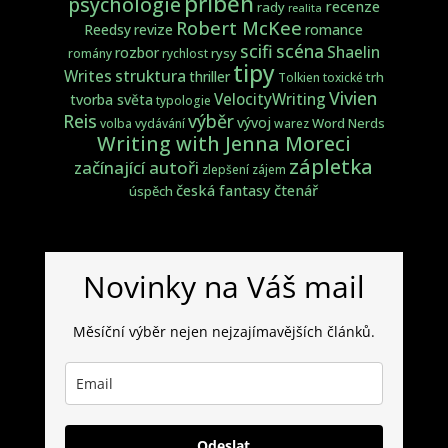
příběh
psychologie
recenze
rady
realita
Robert McKee
Reedsy
revize
romance
scifi
scéna
Shaelin
rozbor
rysy
romány
rychlost
tipy
struktura
Writes
thriller
trh
Tolkien
toxické
Vivien
VelocityWriting
tvorba světa
typologie
Reis
výběr
vývoj
Word Nerds
volba
vydávání
warez
Writing with Jenna Moreci
zápletka
začínající autoři
zlepšení
zájem
česká fantasy
čtenář
úspěch
Novinky na Váš mail
Měsíční výběr nejen nejzajímavějších článků.
Odeslat