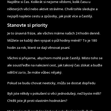
Najděte si čas. Kolikrát si nejsme vědomi, kolik času u
některých věcí nebo aktivit strávíme. Chvíli tohle sledujte a
nejspíš najdete cestu a způsoby, jak psát více a častěji.
Stanovte si priority
Je to únavná fráze, ale všichni máme našich 24 hodin denně.
Můžete se každý den vyspat o půl hodiny méně? To je 180
hodin za rok, které se dají věnovat psaní.
Všichni si přejeme, abychom mohli psát častěji. Místo toho se
ale soustřeďte na nalezení cest, jak takový čas získat a buďte
vděční za to, že máte vůbec nějaký.
Pokud se budu chovat neeticky, můžu se dostat dopředu
Byli jste někdy v pokušení si věci jednodušeji, než byste měli?
Chtěli jste jít proti vlastním hodnotám?