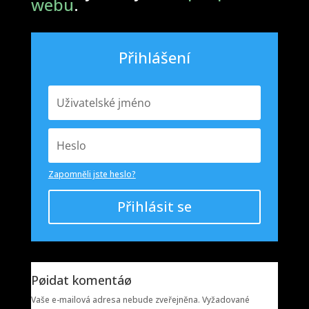
webu
.
Přihlášení
Zapomněli jste heslo?
Přihlásit se
Pøidat komentáø
Vaše e-mailová adresa nebude zveřejněna.
Vyžadované