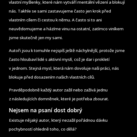
vlastní myšlenky, které nám vytváří mentální vězení a blokují
nás. Takhle se sami zastavujeme často jen krok před
vlastním cílem či cestou k němu. A často si to ani
neuvědomujeme a házíme vinu na ostatní, zatímco viníkem
jsme skutečně jen my sami.
Autoři jsou k tomuhle nejspíš ještě náchylnější, protože jsme
často hloubaví lidé s aktivní myslí, což je dar i prokletí
v jednom. Stejná mysl, která nám dovoluje naši práci, nás
blokuje před dosazením našich vlastních cílů.
Pravděpodobně každý autor zažil nebo zažívá jednu
z následujících domněnek, které je potřeba zbourat.
Nejsem na psaní dost dobrý
Existuje nějaký autor, který nezažil pořádnou dávku
pochybností ohledně toho, co dělá?