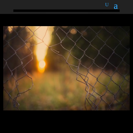
podnětné myšlenky