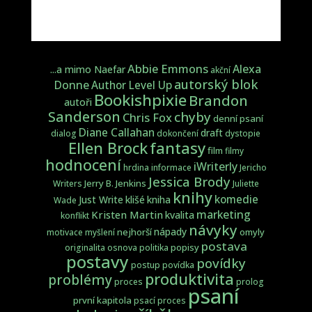
Abbie Emmons
Alexa
...a mimo Naefar
akční
autorský blok
Donne
Author Level Up
Bookishpixie
Brandon
autoři
Sanderson
chyby
Chris Fox
denní psaní
Diane Callahan
draft
dialog
dokončení
dystopie
fantasy
Ellen Brock
film
filmy
hodnocení
iWriterly
hrdina
informace
Jericho
Jessica Brody
Jerry B. Jenkins
Writers
Juliette
knihy
komedie
Just Write
klišé
kniha
Wade
marketing
Kristen Martin
kvalita
konflikt
návyky
nápady
nejhorší
omyly
motivace
myšlení
postava
popisy
originalita
osnova
politika
postavy
povídky
postup
povídka
produktivita
problémy
proces
prolog
psaní
první kapitola
psací proces