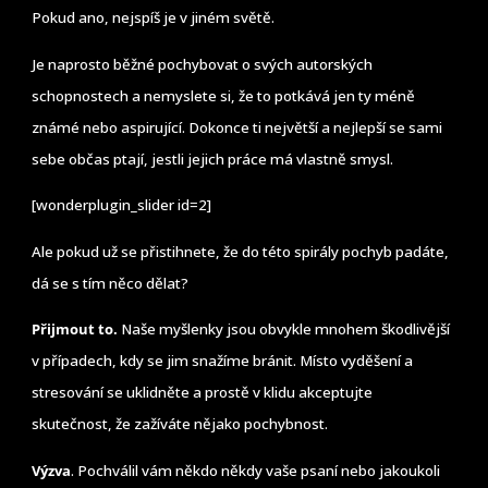
Pokud ano, nejspíš je v jiném světě.
Je naprosto běžné pochybovat o svých autorských
schopnostech a nemyslete si, že to potkává jen ty méně
známé nebo aspirující. Dokonce ti největší a nejlepší se sami
sebe občas ptají, jestli jejich práce má vlastně smysl.
[wonderplugin_slider id=2]
Ale pokud už se přistihnete, že do této spirály pochyb padáte,
dá se s tím něco dělat?
Přijmout to.
Naše myšlenky jsou obvykle mnohem škodlivější
v případech, kdy se jim snažíme bránit. Místo vyděšení a
stresování se uklidněte a prostě v klidu akceptujte
skutečnost, že zažíváte nějako pochybnost.
Výzva
. Pochválil vám někdo někdy vaše psaní nebo jakoukoli