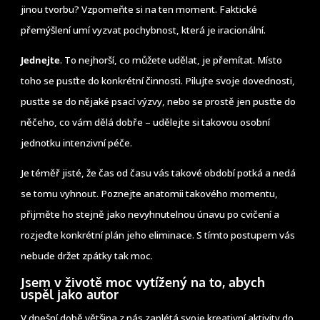
jinou tvorbu? Vzpomeňte si na ten moment. Faktické
přemýšlení umí vyzvat pochybnost, která je iracionální.
Jednejte
. To nejhorší, co můžete udělat, je přemítat. Místo
toho se pusťte do konkrétní činnosti. Pilujte svoje dovednosti,
pusťte se do nějaké psací výzvy, nebo se prostě jen pusťte do
něčeho, co vám dělá dobře – udělejte si takovou osobní
jednotku intenzivní péče.
Je téměř jisté, že čas od času vás takové období potká a nedá
se tomu vyhnout. Poznejte anatomii takového momentu,
přijměte ho stejně jako nevyhnutelnou únavu po cvičení a
rozjeďte konkrétní plán jeho eliminace. S tímto postupem vás
nebude držet zpátky tak moc.
Jsem v životě moc vytížený na to, abych
uspěl jako autor
V dnešní době většina z nás zaplétá svoje kreativní aktivity do