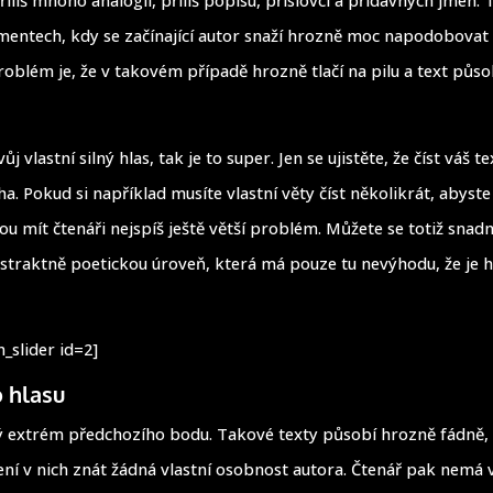
entech, kdy se začínající autor snaží hrozně moc napodobovat 
Problém je, že v takovém případě hrozně tlačí na pilu a text půs
 vlastní silný hlas, tak je to super. Jen se ujistěte, že číst váš te
a. Pokud si například musíte vlastní věty číst několikrát, abyste 
ou mít čtenáři nejspíš ještě větší problém. Můžete se totiž snad
traktně poetickou úroveň, která má pouze tu nevýhodu, že je 
_slider id=2]
o hlasu
ý extrém předchozího bodu. Takové texty působí hrozně fádně,
ení v nich znát žádná vlastní osobnost autora. Čtenář pak nemá 