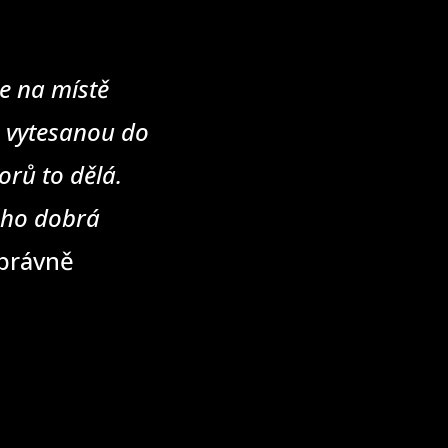
e na místě
u vytesanou do
rů to dělá.
eho dobrá
správně