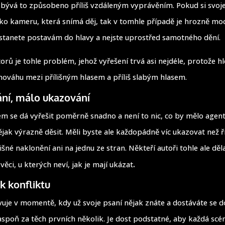
bývá to způsobeno příliš vzdáleným vyprávěním. Pokud si svoj
ako kameru, která snímá děj, tak v tomhle případě je hrozně mo
stanete postavám do hlavy a nejste uprostřed samotného dění.
rů je tohle problém, jehož vyřešení trvá asi nejdéle, protože hl
ováhu mezi přílišným hlasem a příliš slabým hlasem.
ání, málo ukazování
m se dá vyřešit poměrně snadno a není to nic, co by mělo agen
ějak výrazně děsit. Měli byste ale každopádně víc ukazovat než 
išné naklonění ani na jednu ze stran. Někteří autoři tohle ale dě
.
 věci, u kterých neví, jak je mají ukázat
k konfliktu
vuje v momentě, kdy už svoje psaní nějak znáte a dostáváte se d
 aspoň za těch prvních několik. Je dost podstatné, aby každá scé