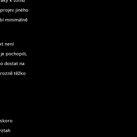
projev jiného
obí minimálně
xt není
je pochopili,
no dostat na
hrozně těžko
 skoro
vztah