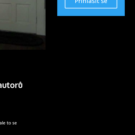
Přihlásit se
autorů
ale to se