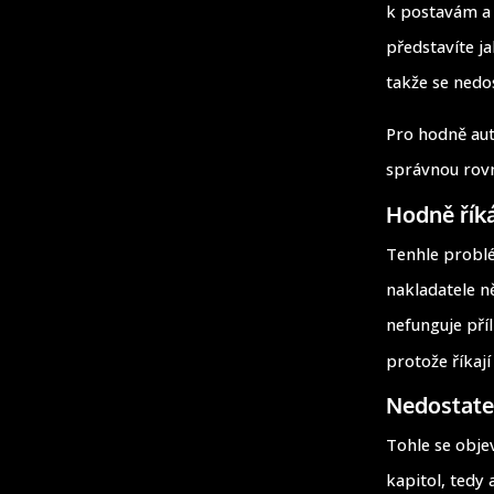
k postavám a 
představíte j
takže se nedo
Pro hodně auto
správnou rovn
Hodně řík
Tenhle problé
nakladatele n
nefunguje příl
protože říkají
Nedostate
Tohle se obje
kapitol, tedy