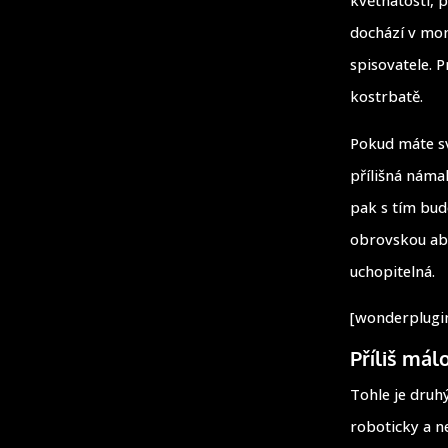
dochází v mom
spisovatele. 
kostrbatě.
Pokud máte svůj
přílišná námah
pak s tím bud
obrovskou abs
uchopitelná.
[wonderplugin
Příliš mál
Tohle je druh
roboticky a n