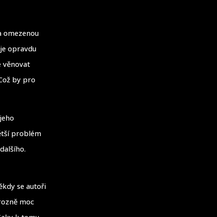
 a omezenou
 je opravdu
e věnovat
Což by pro
 jeho
ětší problém
dalšího.
ěkdy se autoři
hrozně moc
 Taky k tomu