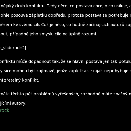
nějaký druh konfliktu. Tedy něco, co postava chce, o co usiluje, a
Tohle posouvá zápletku dopředu, protože postava se potřebuje 
rem ke svému cíli. Což je něco, co hodně začínajících autorů 
out, případně jeho smyslu cíle ne úplně rozumí.
_slider id=2]
nfliktu může dopadnout tak, že se hlavní postava jen tak potulu
ny sice mohou být zajímavé, jenže zápletka se nijak nepohybuje
í zřetelný konflikt.
máte těchto pět problémů vyřešených, rozhodně máte značný 
jícími autory.
rock