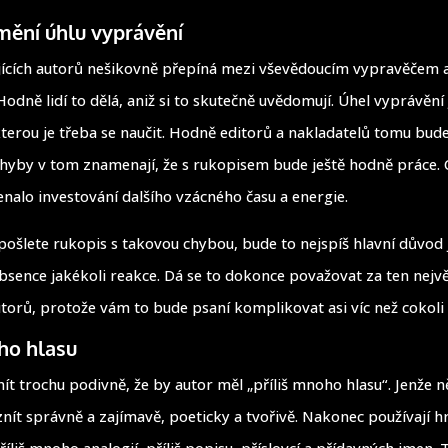
ění úhlu vyprávění
jících autorů nešikovně přepíná mezi vševědoucím vypravěčem
Hodně lidí to dělá, aniž si to skutečně uvědomují. Úhel vyprávění
 kterou je třeba se naučit. Hodně editorů a nakladatelů tomu bud
hyby v tom znamenají, že s rukopisem bude ještě hodně práce. 
nalo investování dalšího vzácného času a energie.
ošlete rukopis s takovou chybou, bude to nejspíš hlavní důvod
absence jakékoli reakce. Dá se to dokonce považovat za ten nejv
utorů, protože vám to bude psaní komplikovat asi víc než cokoli 
ho hlasu
ít trochu podivně, že by autor měl „příliš mnoho hlasu“. Jenže n
znít správně a zajímavě, poeticky a tvořivě. Nakonec používají 
říliš mnoho analogií, příliš popisu, příslovcí a přídavných jmen.