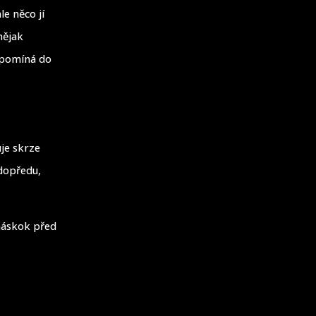
le něco jí
nějak
zapomíná do
je skrze
 dopředu,
náskok před