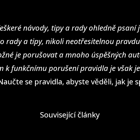
eškeré návody, tipy a rady ohledně psaní j
o rady a tipy, nikoli neotřesitelnou pravd
žné je porušovat a mnoho úspěšných auto
 k funkčnímu porušení pravidla je však j
aučte se pravidla, abyste věděli, jak je 
Související články