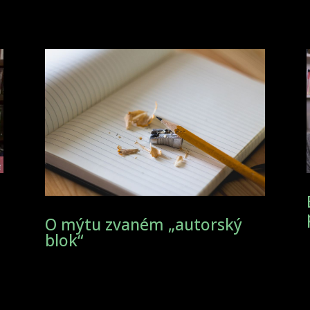
O mýtu zvaném „autorský
blok“