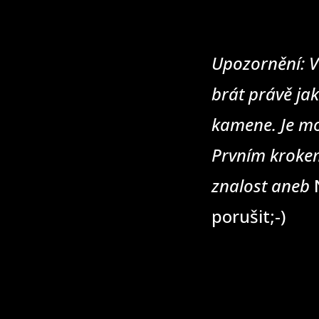
Upozornění: V
brát právě jak
kamene. Je mo
Prvním krokem
znalost aneb
N
porušit;-)