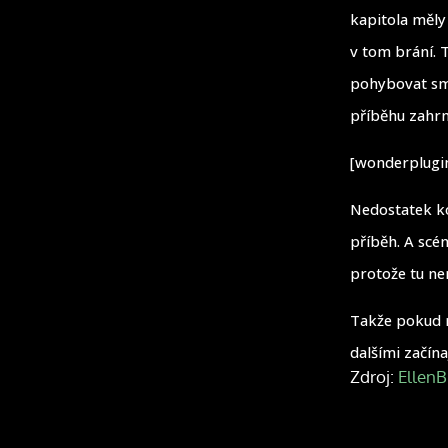
kapitola měly 
v tom brání. 
pohybovat smě
příběhu zahrn
[wonderplugin
Nedostatek ko
příběh. A scé
protože tu nen
Takže pokud 
dalšími začína
Zdroj:
EllenB