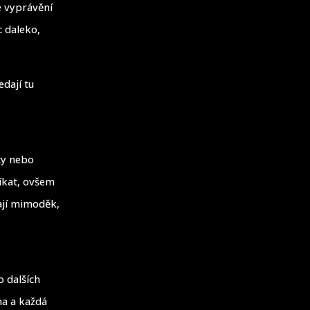
e vyprávění
c daleko,
edají tu
ty nebo
říkat, ovšem
lají mimoděk,
o dalších
na a každá