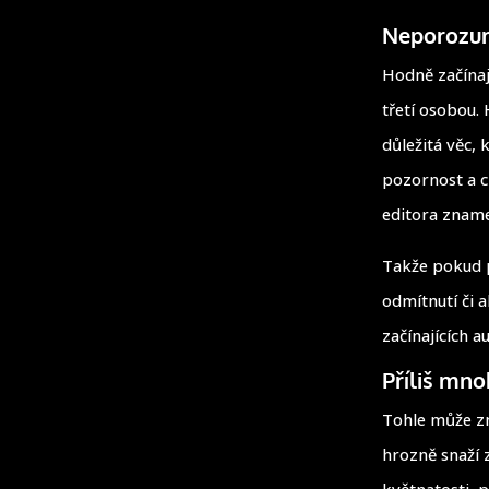
Neporozum
Hodně začína
třetí osobou. 
důležitá věc,
pozornost a c
editora zname
Takže pokud p
odmítnutí či 
začínajících a
Příliš mno
Tohle může zn
hrozně snaží 
květnatosti, p