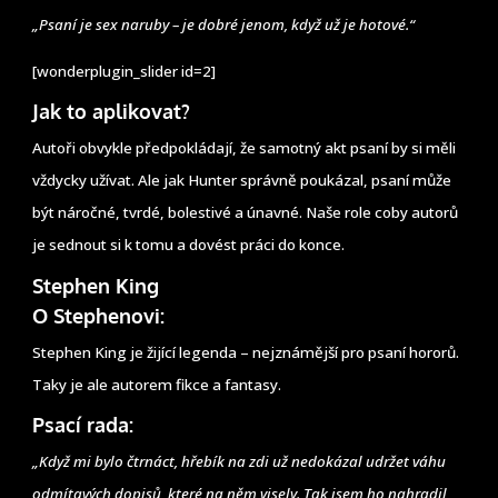
„Psaní je sex naruby – je dobré jenom, když už je hotové.“
[wonderplugin_slider id=2]
Jak to aplikovat?
Autoři obvykle předpokládají, že samotný akt psaní by si měli
vždycky užívat. Ale jak Hunter správně poukázal, psaní může
být náročné, tvrdé, bolestivé a únavné. Naše role coby autorů
je sednout si k tomu a dovést práci do konce.
Stephen King
O Stephenovi:
Stephen King je žijící legenda – nejznámější pro psaní hororů.
Taky je ale autorem fikce a fantasy.
Psací rada:
„Když mi bylo čtrnáct, hřebík na zdi už nedokázal udržet váhu
odmítavých dopisů, které na něm visely. Tak jsem ho nahradil