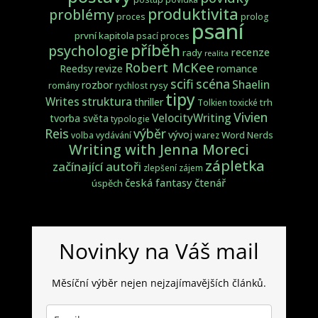
produktivita
problémy
proces
prolog
psaní
první kapitola
psací proces
příběh
psychologie
recenze
rady
realita
Robert McKee
Reedsy
revize
romance
scifi
scéna
Shaelin
rozbor
rysy
romány
rychlost
tipy
struktura
Writes
thriller
trh
Tolkien
toxické
Vivien
VelocityWriting
tvorba světa
typologie
Reis
výběr
vývoj
Word Nerds
volba
vydávání
warez
Writing with Jenna Moreci
zápletka
začínající autoři
zlepšení
zájem
česká fantasy
čtenář
úspěch
Novinky na Váš mail
Měsíční výběr nejen nejzajímavějších článků.