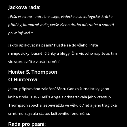
Jackova rada:
„Píšu všechno – náročné eseje, vědecké a sociologické, krátké
příběhy, humorné verše, verše všeho druhu od triolet a sonetů
po volný verš.“
Jak to aplikovat na psaní? Pusťte se do všeho. Pište
minipovídky, básně, články a blogy. Čím víc toho napíšete, tím
víc si procvičíte vlastní umění.
Hunter S. Thompson
O Hunterovi:
Je mu připisováno založení žánru Gonzo žurnalistiky. Jeho
kniha z roku 1967 Hell´s Angels odstartovala jeho vzestup.
Thompson spáchal sebevraždu ve věku 67 let a jeho tragická
smrt mu zajistila status kultovního fenoménu.
Rada pro psaní: