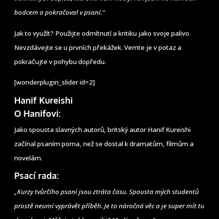
bodcem a pokračoval v psaní.“
Jak to využít? Použijte odmítnutí a kritiku jako svoje palivo.
Nevzdávejte se u prvních překážek. Vemte je v potaz a
pokračujte v pohybu dopředu.
[wonderplugin_slider id=2]
Hanif Kureishi
O Hanifovi:
Jako spousta slavných autorů, britský autor Hanif Kureishi
začínal psaním porna, než se dostal k dramatům, filmům a
novelám.
Psací rada:
„Kurzy tvůrčího psaní jsou ztráta času. Spousta mých studentů
prostě neumí vyprávět příběh. Je to náročná věc a je super mít tu