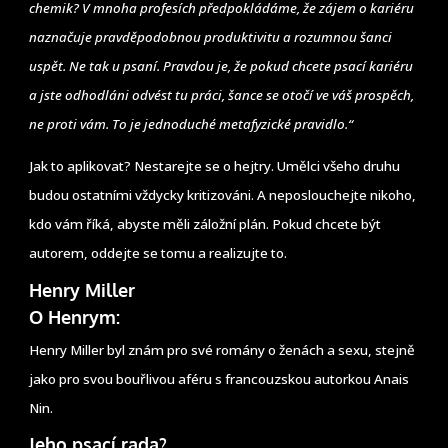
chemik? V mnoha profesích předpokládáme, že zájem o kariéru
naznačuje pravděpodobnou produktivitu a rozumnou šanci
uspět. Ne tak u psaní. Pravdou je, že pokud chcete psací kariéru
a jste odhodláni odvést tu práci, šance se otočí ve váš prospěch,
ne proti vám. To je jednoduché metafyzické pravidlo.“
Jak to aplikovat? Nestarejte se o hejtry. Umělci všeho druhu
budou ostatními vždycky kritizováni. A neposlouchejte nikoho,
kdo vám říká, abyste měli záložní plán. Pokud chcete být
autorem, oddejte se tomu a realizujte to.
Henry Miller
O Henrym:
Henry Miller byl znám pro své romány o ženách a sexu, stejně
jako pro svou bouřlivou aféru s francouzskou autorkou Anais
Nin.
Jeho psací rada?