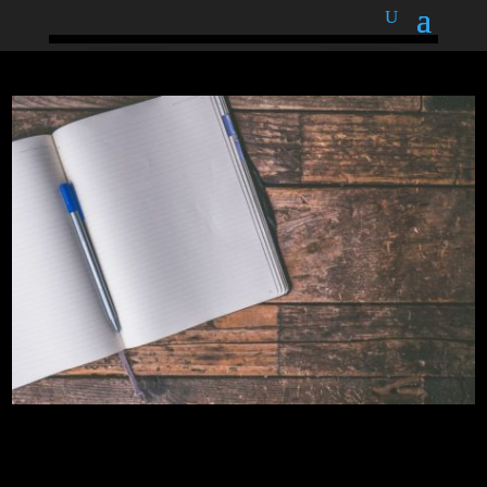
podnětné myšlenky