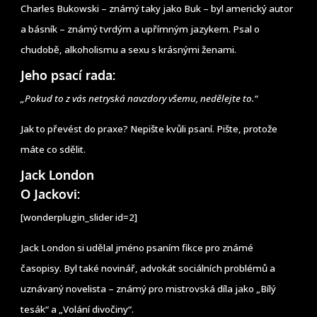
Charles Bukowski – známý taky jako Buk – byl americký autor
a básník – známý tvrdým a upřímným jazykem. Psal o
chudobě, alkoholismu a sexu s krásnými ženami.
Jeho psací rada:
„Pokud to z vás netryská navzdory všemu, nedělejte to.“
Jak to převést do praxe? Nepište kvůli psaní. Pište, protože
máte co sdělit.
Jack London
O Jackovi:
[wonderplugin_slider id=2]
Jack London si udělal jméno psaním fikce pro známé
časopisy. Byl také novinář, advokát sociálních problémů a
uznávaný novelista – známý pro mistrovská díla jako „Bílý
tesák“ a „Volání divočiny“.