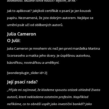
dovednost. Můžete tohle naučit? Myslím, že ne.“
Jak to aplikovat? Jakýkoli certifikát o psaní je jen kousek
papíru. Neznamená, že jste dobrým autorem. Nejlépe se
umění psát učí od oblíbených autorů.
Julia Cameron
O Julii:
Julia Cameron je mnohem víc než jen první manželka Martina
Scorseseho a matka jeho dcery. Je úspěšnou autorkou,
básnířkou, novinářkou a umělkyní.
[wonderplugin_slider id=2]
Její psací rada?
„Přijde mi zajímavé, že klademe spoustu otázek ohledně života
autorů, které neklademe ostatním profesím. Například
neříkáme, co to obnáší uspět jako investiční bankéř? Jako