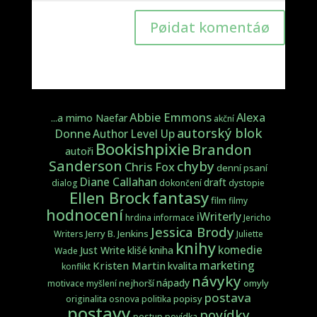
Pøidat komentáø
Abbie Emmons
Alexa
...a mimo Naefar
akční
autorský blok
Donne
Author Level Up
Bookishpixie
Brandon
autoři
Sanderson
chyby
Chris Fox
denní psaní
Diane Callahan
draft
dialog
dokončení
dystopie
fantasy
Ellen Brock
film
filmy
hodnocení
iWriterly
hrdina
informace
Jericho
Jessica Brody
Jerry B. Jenkins
Writers
Juliette
knihy
komedie
Just Write
klišé
kniha
Wade
marketing
Kristen Martin
kvalita
konflikt
návyky
nápady
nejhorší
omyly
motivace
myšlení
postava
popisy
originalita
osnova
politika
postavy
povídky
postup
povídka