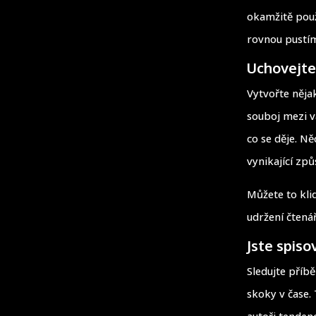
okamžitě použ
rovnou pustí
Uchovejte 
Vytvořte nějak
souboj mezi v
co se děje. Ně
vynikající způ
Můžete to klid
udržení čtená
Jste spiso
Sledujte příbě
skoky v čase.
autoři tenden