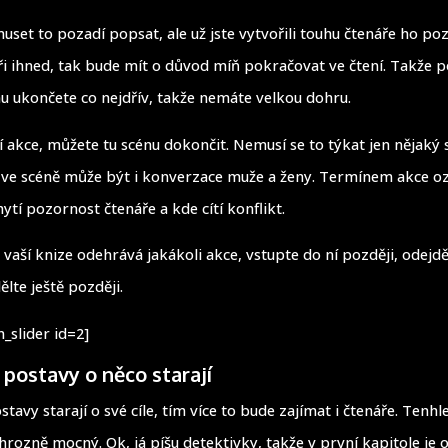
uset to pozadí popsat, ale už jste vytvořili touhu čtenáře ho po
íři ihned, tak bude mít o důvod míň pokračovat ve čtení. Takže 
nu ukončete co nejdřív, takže nemáte velkou dohru.
í akce, můžete tu scénu dokončit. Nemusí se to týkat jen nějaký
 ve scéně může být i konverzace muže a ženy. Termínem akce 
hytí pozornost čtenáře a kde cítí konflikt.
e vaší knize odehrává jakákoli akce, vstupte do ní později, odejdě
ělte ještě později.
_slider id=2]
 postavy o něco starají
stavy starají o své cíle, tím více to bude zajímat i čtenáře. Tenhl
hrozně mocný. Ok, já píšu detektivky, takže v první kapitole je 