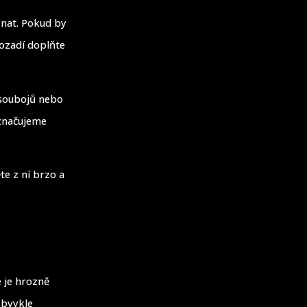
znat. Pokud by
pozadí doplňte
 soubojů nebo
označujeme
te z ní brzo a
e je hrozně
obvykle