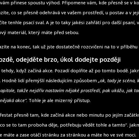
 vám přinese spoustu výhod. Připomene vám, kde přesně se v k
zíte, co se přesně odehrává ve vašem prostředí, u postav a v jej
číte tenhle psací sval. A je to taky jakési zahřátí pro další psaní, 
ový materiál, který máte před sebou.
azíte na konec, tak už jste dostatečně rozcvičeni na to v příběhu
zdě, odejděte brzo, úkol dodejte později
 tehdy, když začíná akce. Pozadí doplňte až po tomto bodě. Jak
. Hodně lidí přemýšlí následujícím způsobem
„ok, tady je scéna, 
kapitole, takže nejdřív nastavím nějaké prostředí, pak ukážu, jak t
 nějaká akce“
. Tohle je ale mizerný přístup.
přestat přesně tam, kde začíná akce nebo minutu po jejím začátku
„co se to tam proboha děje, potřebuju vědět tohle a tamto“. Jakm
je máte a zase otáčí stránku za stránkou a máte ho ve své moci.