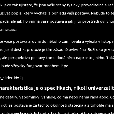
k jako tak ujistěte, že jsou vaše scény fyzicky proveditelné a r
užívat popis, který vychází z pohledu vaší postavy. Nebude to te
padá, ale jak ho vnímá vaše postava a jak ji to prostředí ovlivňu
ní situaci.
e vaše postava zrovna do někoho zamilovala a vylezla v listopad
ako jarní deštík, protože je tím zásadně ovlivněna. Boží oko je v
í, ale perspektiva postavy tomu dodá něco naprosto jiného. Tak
u bude vždycky fungovat mnohem lépe.
_slider id=2]
arakteristika je o specifikách, nikoli univerzali
né detaily, vzpomínky, vzhlede, co má nebo nemá ráda apod. C
říct, že postava je za těchto okolností statečná a z tohohle má s
tohle a nechce nikdy tamto, tak to celé působí hrozně generick