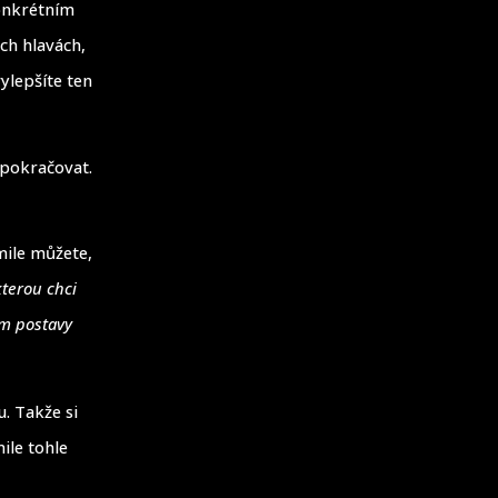
onkrétním
ich hlavách,
vylepšíte ten
 pokračovat.
mile můžete,
kterou chci
am postavy
. Takže si
ile tohle