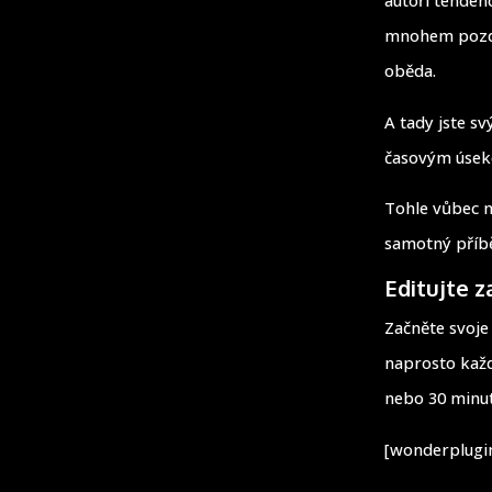
mnohem pozděj
oběda.
A tady jste s
časovým úseke
Tohle vůbec n
samotný příbě
Editujte 
Začněte svoje 
naprosto každé
nebo 30 minut 
[wonderplugin