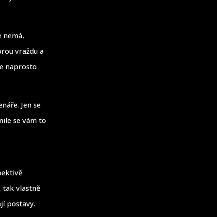
e nemá,
obrou vraždu a
uje naprosto
enáře. Jen se
mile se vám to
pektivě
 tak vlastně
jí postavy.