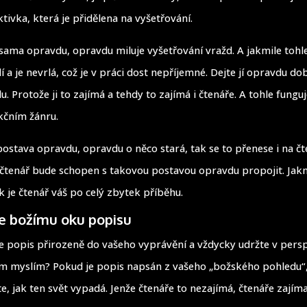
tivka, která je přidělena na vyšetřování.
ama opravdu, opravdu miluje vyšetřování vražd. A jakmile tohl
 a je nevrlá, což je v práci dost nepříjemné. Dejte jí opravdu d
lu. Protože ji to zajímá a tehdy to zajímá i čtenáře. A tohle fung
ikčním žánru.
postava opravdu, opravdu o něco stará, tak se to přenese i na čt
se čtenář bude schopen s takovou postavou opravdu propojit. Jak
k je čtenář váš po celý zbytek příběhu.
e božímu oku popisu
 popis přirozeně do vašeho vyprávění a vždycky udržte v pers
ím myslím? Pokud je popis napsán z vašeho „božského pohledu“,
te, jak ten svět vypadá. Jenže čtenáře to nezajímá, čtenáře zajíma