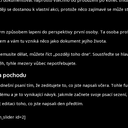
i se dostanou k vlastní akci, protože něco zajímavé se může s
vým způsobem lapeni do perspektivy první osoby. Ta osoba pro
m a vám tu vzniká něco jako dokument jejího života.
emusíte dělat, můžete říct „později toho dne“. Soustřeďte se hla
h, tyhle mezery vůbec nepotřebujete.
za pochodu
dnešní psaní tím, že zeditujete to, co jste napsali včera. Tohle f
mu a je to vynikající návyk. Jakmile začnete svoje psací sezení,
editaci toho, co jste napsali den předtím.
_slider id=2]