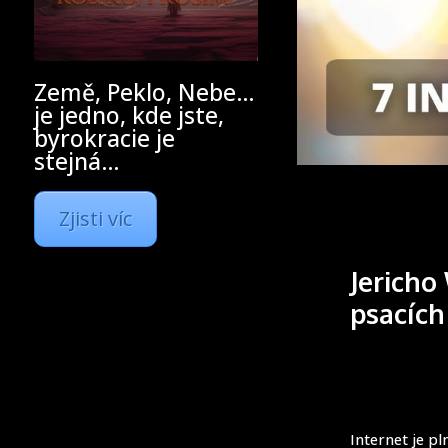
Země, Peklo, Nebe…
je jedno, kde jste,
byrokracie je
stejná…
Zjisti víc
Jericho
psacích
Internet je pl