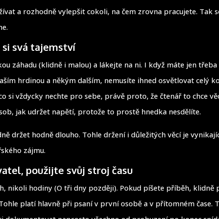
ívat a rozhodně vylepšit cokoli, na čem zrovna pracujete. Tak 
me.
si svá tajemství
ou záhadu (klidně i malou) a lákejte na ni. I když máte jen třeba
aším hrdinou a někým dalším, nemusíte ihned osvětlovat celý k
co si vždycky nechte pro sebe, právě proto, že čtenář to chce vě
sob, jak udržet napětí, protože to prostě hnedka nesdělíte.
ně držet hodně dlouho. Tohle držení i důležitých věcí je vynikaj
řského zájmu.
vatel, použijte svůj stroj času
h, nikoli hodiny (O tři dny později). Pokud píšete příběh, klidně 
 Tohle platí hlavně při psaní v první osobě a v přítomném čase. 
ci dokumentovat naprosto všechno od probuzení po konec sníd