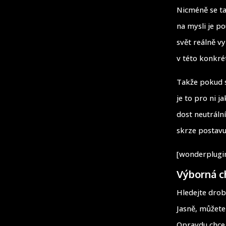
Nicméně se ta
na mysli je po
svět reálně vy
v této konkrét
Takže pokud s
je to pro ni j
dost neutráln
skrze postav
[wonderplugin
Výborná ch
Hledejte drob
Jasně, můžete 
Opravdu chce 