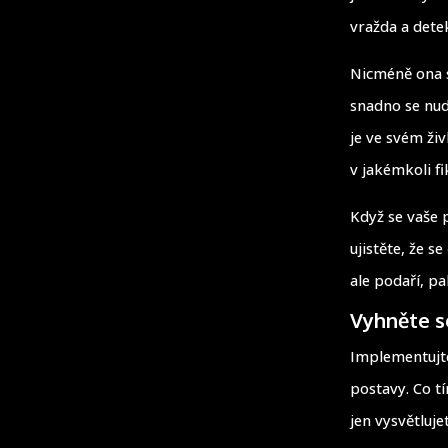
vražda a detek
Nicméně ona s
snadno se nudí
je ve svém živ
v jakémkoli f
Když se vaše 
ujistěte, že 
ale podaří, pa
Vyhněte s
Implementujte
postavy. Co t
jen vysvětluje