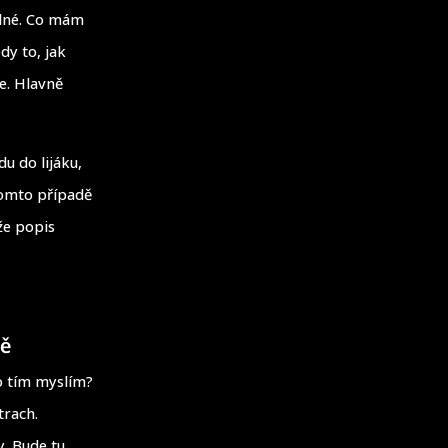
eálné. Co mám
dy to, jak
je. Hlavně
u do lijáku,
 tomto případě
že popis
tě
o tím myslím?
trach.
y. Bude tu