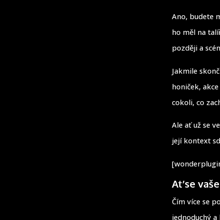
Ano, budete m
ho měl na tal
později a scé
Jakmile skonč
honiček, akce
cokoli, co zac
Ale ať už se v
její kontext sd
[wonderplugin
Ať se vaše
Čím více se po
jednoduchý a 