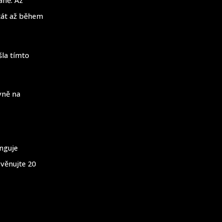
tát až během
šla tímto
vně na
unguje
 věnujte 20