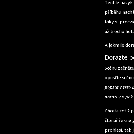
Tenhle návyk
příběhu nachá
taky si procvi
už trochu hot
A jakmile dor
Dorazte po
Scénu začněte
opusťte scénu
popsat v této 
dorazily a pak
Chcete totiž 
čtenář řekne 
prohlásí, tak 