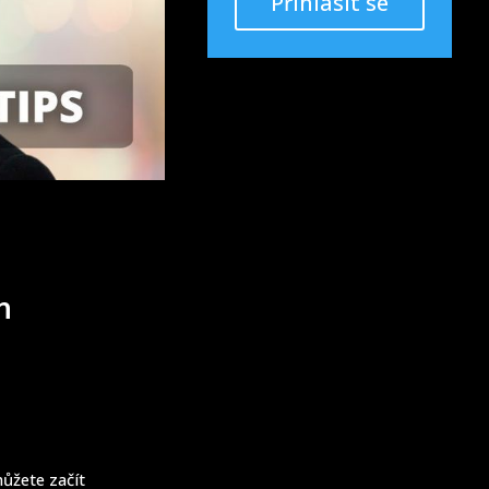
Přihlásit se
h
můžete začít