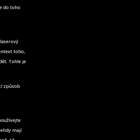
se do toho
 laserový
ontext toho,
dět. Tohle je
ící způsob
používejte
Tehdy mají
aně. Až