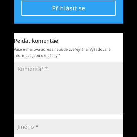
Přihlásit se
Pøidat komentáø
Vaše e-mailová adresa nebude zveřejněna.
Vyžadované
informace jsou označeny
*