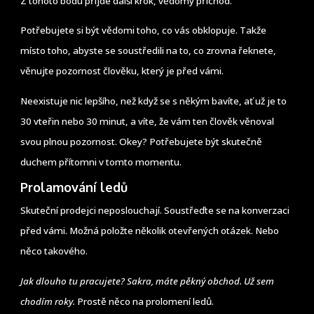
Z tohoto bodu přijde další krok, vědomý příchod.
Potřebujete si být vědomi toho, co vás obklopuje. Takže
místo toho, abyste se soustředili na to, co zrovna řeknete,
věnujte pozornost člověku, který je před vámi.
Neexistuje nic lepšího, než když se s někým bavíte, ať už je to
30 vteřin nebo 30 minut, a víte, že vám ten člověk věnoval
svou plnou pozornost. Okey? Potřebujete být skutečně
duchem přítomni v tomto momentu.
Prolamování ledů
Skuteční prodejci neposlouchají. Soustřeďte se na konverzaci
před vámi. Možná položte několik otevřených otázek. Nebo
něco takového.
Jak dlouho tu pracujete? Sakra, máte pěkný obchod. Už sem
chodím roky.
Prostě něco na prolomení ledů.