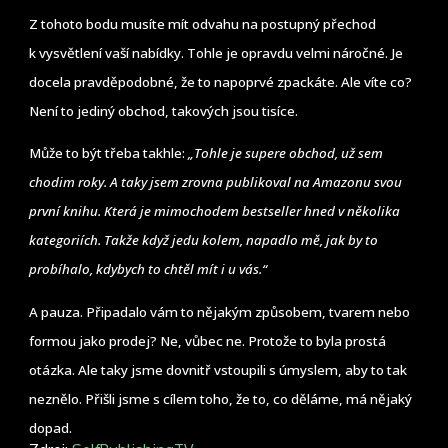
Z tohoto bodu musíte mít odvahu na postupný přechod
k vysvětlení vaší nabídky. Tohle je opravdu velmi náročné. Je
docela pravděpodobné, že to napoprvé zpackáte. Ale víte co?
Není to jediný obchod, takových jsou tisíce.
Může to být třeba takhle:
„Tohle je supere obchod, už sem
chodim roky. A taky jsem zrovna publikoval na Amazonu svou
první knihu. Která je mimochodem bestseller hned v několika
kategoriích. Takže když jedu kolem, napadlo mě, jak by to
probíhalo, kdybych to chtěl mít i u vás.“
A pauza. Připadalo vám to nějakým způsobem, tvarem nebo
formou jako prodej? Ne, vůbec ne. Protože to byla prostá
otázka. Ale taky jsme dovnitř vstoupili s úmyslem, aby to tak
neznělo. Přišli jsme s cílem toho, že to, co děláme, má nějaký
dopad.