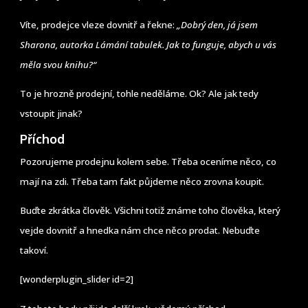
Víte, prodejce vleze dovnitř a řekne:
„Dobrý den, já jsem
Sharona, autorka Lámání tabulek. Jak to funguje, abych u vás
měla svou knihu?“
To je hrozně prodejní, tohle neděláme. Ok? Ale jak tedy
vstoupit jinak?
Příchod
Pozorujeme prodejnu kolem sebe. Třeba oceníme něco, co
mají na zdi. Třeba tam fakt půjdeme něco zrovna koupit.
Buďte zkrátka člověk. Všichni totiž známe toho člověka, který
vejde dovnitř a hnedka nám chce něco prodat. Nebuďte
takoví.
[wonderplugin_slider id=2]