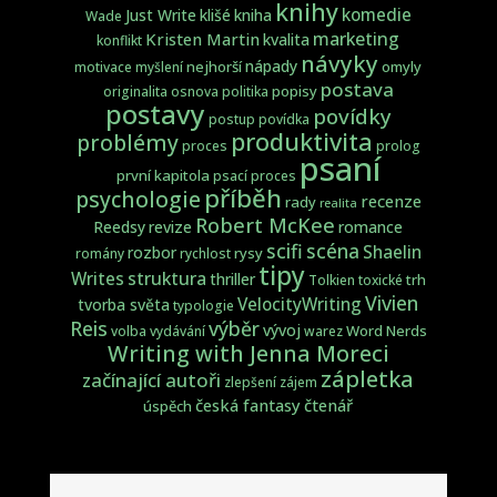
knihy
komedie
Just Write
klišé
kniha
Wade
marketing
Kristen Martin
kvalita
konflikt
návyky
nápady
nejhorší
omyly
motivace
myšlení
postava
popisy
originalita
osnova
politika
postavy
povídky
postup
povídka
produktivita
problémy
proces
prolog
psaní
první kapitola
psací proces
příběh
psychologie
recenze
rady
realita
Robert McKee
Reedsy
revize
romance
scifi
scéna
Shaelin
rozbor
rysy
romány
rychlost
tipy
struktura
Writes
thriller
trh
Tolkien
toxické
Vivien
VelocityWriting
tvorba světa
typologie
Reis
výběr
vývoj
Word Nerds
volba
vydávání
warez
Writing with Jenna Moreci
zápletka
začínající autoři
zlepšení
zájem
česká fantasy
čtenář
úspěch