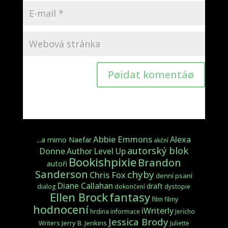
Pøidat komentáø
Abbie Emmons
Alexa
...a mimo Naefar
akční
autorský blok
Donne
Author Level Up
Bookishpixie
Brandon
autoři
Sanderson
chyby
Chris Fox
denní psaní
Diane Callahan
draft
dialog
dokončení
dystopie
fantasy
Ellen Brock
film
filmy
hodnocení
iWriterly
hrdina
informace
Jericho
Jessica Brody
Jerry B. Jenkins
Writers
Juliette