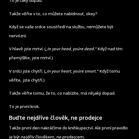
To je taky dopad.
Takže věřte v to, co můžete nabídnout, okey?
Když se vaše srdce soustředí na službu, nemůžete být
nervózní.
V hlavě jste mrtví. (
„In your head, you´re dead.“
Když nad tím
přemýšlíte, jste mrtví.)
V srdci jste chytří. (
„In your heart, you´re smart.“
Když tomu
věříte, jste chytří.)
Takže věřte tomu, že to, co nabízíte, má nějaký dopad.
To je první krok.
Buďte nejdříve člověk, ne prodejce
Takže první den nakráčíme do knihkupectví. Ale první pravidlo
je být nejdřív člověkem, ne prodejcem.