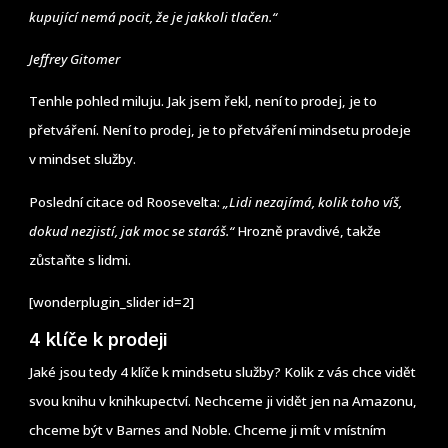
kupující nemá pocit, že je jakkoli tlačen.“
Jeffrey Gitomer
Tenhle pohled miluju. Jak jsem řekl, není to prodej, je to
přetváření. Není to prodej, je to přetváření mindsetu prodeje
v mindset služby.
Poslední citace od Roosevelta:
„Lidi nezajímá, kolik toho víš,
dokud nezjistí, jak moc se staráš.“
Hrozně pravdivé, takže
zůstaňte s lidmi.
[wonderplugin_slider id=2]
4 klíče k prodeji
Jaké jsou tedy 4 klíče k mindsetu služby? Kolik z vás chce vidět
svou knihu v knihkupectví. Nechceme ji vidět jen na Amazonu,
chceme být v Barnes and Noble. Chceme ji mít v místním