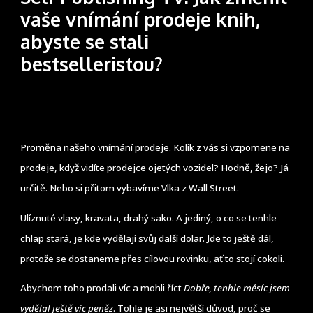
vaše vnímání prodeje knih,
abyste se stali
bestselleristou?
Proměna našeho vnímání prodeje. Kolik z vás si vzpomene na
prodeje, když vidíte prodejce ojetých vozidel? Hodně, žejo? Já
určitě. Nebo si přitom vybavíme Vlka z Wall Street.
Ulíznuté vlasy, kravata, drahý sako. A jediný, o co se tenhle
chlap stará, je kde vydělají svůj další dolar. Jde to ještě dál,
protože se dostaneme přes cílovou rovinku, ať to stojí cokoli.
Abychom toho prodali víc a mohli říct
Dobře, tenhle měsíc jsem
vydělal ještě víc peněz
. Tohle je asi největší důvod, proč se