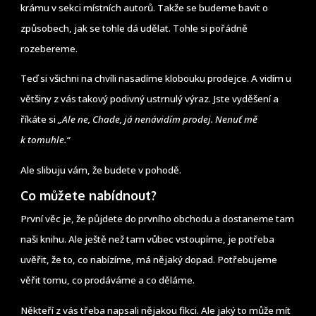
krámu v sekci místních autorů. Takže se budeme bavit o
způsobech, jak se tohle dá udělat. Tohle si pořádně
rozebereme.
Teď si všichni na chvíli nasadíme klobouku prodejce. A vidím u
většiny z vás takový podivný ustrnulý výraz. Jste vyděšení a
říkáte si
„Ale ne, Chade, já nenávidím prodej. Nenuť mě
k tomuhle.“
Ale slibuju vám, že budete v pohodě.
Co můžete nabídnout?
První věc je, že půjdete do prvního obchodu a dostaneme tam
naši knihu. Ale ještě než tam vůbec vstoupíme, je potřeba
uvěřit, že to, co nabízíme, má nějaký dopad. Potřebujeme
věřit tomu, co prodáváme a co děláme.
Někteří z vás třeba napsali nějakou fikci. Ale jaký to může mít