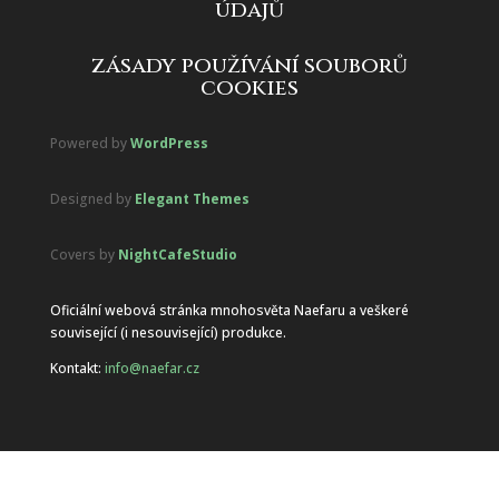
údajů
zásady používání souborů
cookies
Powered by
WordPress
Designed by
Elegant Themes
Covers by
NightCafeStudio
Oficiální webová stránka mnohosvěta Naefaru a veškeré
související (i nesouvisející) produkce.
Kontakt:
info@naefar.cz