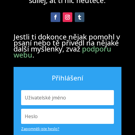
sdílej, ať ti nic neuteče.
Jestli ti dokonce nějak pomohl v
psaní nebo tě přivedl na nějaké
další myšlenky, zvaž
podporu
webu
.
Přihlášení
Zapomněli jste heslo?