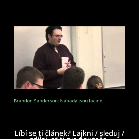
Brandon Sanderson: Nápady jsou laciné
Líbí se ti článek? Lajkni / sleduj /