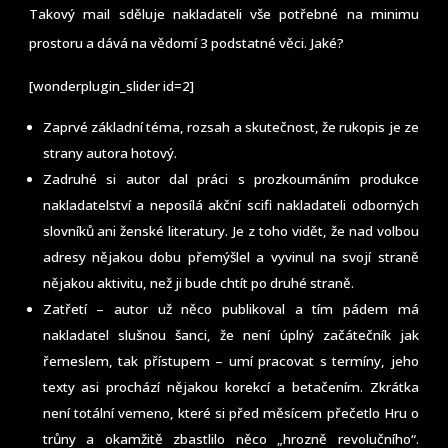
Takový mail sděluje nakladateli vše potřebné na minimu
prostoru a dává na vědomí 3 podstatné věci. Jaké?
[wonderplugin_slider id=2]
Zaprvé základní téma, rozsah a skutečnost, že rukopis je ze
strany autora hotový.
Zadruhé si autor dal práci s prozkoumáním produkce
nakladatelství a neposílá akční scifi nakladateli odborných
slovníků ani ženské literatury. Je z toho vidět, že nad volbou
adresy nějakou dobu přemýšlel a vyvinul na svojí straně
nějakou aktivitu, než ji bude chtít po druhé straně.
Zatřetí – autor už něco publikoval a tím pádem má
nakladatel slušnou šanci, že není úplný začátečník jak
řemeslem, tak přístupem – umí pracovat s termíny, jeho
texty asi prochází nějakou korekcí a betačením. Zkrátka
není totální vemeno, které si před měsícem přečetlo Hru o
trůny a okamžitě zbastlilo něco „hrozně revolučního“.