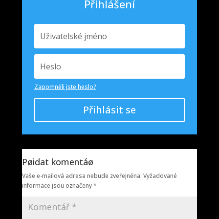
Přihlášení
Zapomněli jste heslo?
Přihlásit se
Pøidat komentáø
Vaše e-mailová adresa nebude zveřejněna.
Vyžadované
informace jsou označeny
*