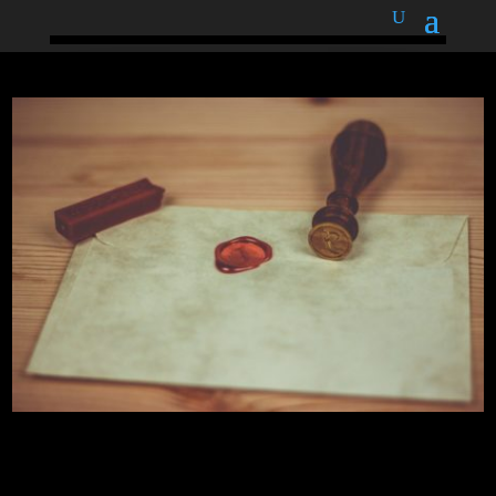
podnětné myšlenky