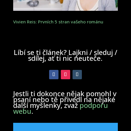
Vivien Reis: Prvních 5 stran vašeho románu
Líbí se ti článek? Lajkni / sleduj /
sdílej, ať ti nic neuteče.
Jestli ti dokonce nějak pomohl v
psaní nebo tě přivedl na nějaké
další myšlenky, zvaž
podporu
webu
.