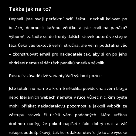
Takže jak na to?
Dopsali jste svoji perfektní scifi řežbu, nechali kolovat po
betách, dobrousili každou větičku a jste zralí na panáka?
Výborně, zařaďte se do fronty dalších stovek autorů ve stejné
fázi. Čeká vás textově velmi stručná, ale velmi podstatná věc
– zkonstruovat email pro nakladatele tak, aby si on po jeho
obdržení nemusel dát těch panáků hnedka několik.
Existují v zásadě dvě varianty Vaší výchozí pozice:
Jste totální no-name a kromě několika povídek na svém blogu
nebo literárních webech nemáte v ruce vůbec nic, čím byste
mohli přilákat nakladatelovu pozornost a jakkoli vybočit ze
zástupu stovek či tisíců vám podobných. Máte určitou
drobnou naději, že pokud napíšete fakt dobrý mail a váš
rukopis bude špičkový, tak ho redaktor otevře. Je tu ale vysoké