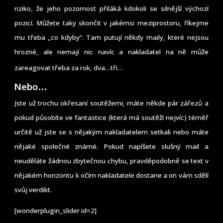
riziko, že jeho pozornost přiláká kdokoli se silnější výchozí
pozicí. Můžete taky skončit v jakémsi meziprostoru, říkejme
mu třeba „co kdyby“. Tam putují někdy maily, které nejsou
hrozné, ale nemají nic navíc a nakladatel na ně může
zareagovat třeba za rok, dva…tři…
Nebo…
Jste už trochu okřesaní soutěžemi, máte někde pár zářezů a
pokud působíte ve fantastice (která má soutěží nejvíc) téměř
určitě už jste se s nějakým nakladatelem setkali nebo máte
nějaké společné známé. Pokud napíšete slušný mail a
neuděláte žádnou zbytečnou chybu, pravděpodobně se text v
nějakém horizontu k očím nakladatele dostane a on vám sdělí
svůj verdikt.
[wonderplugin_slider id=2]