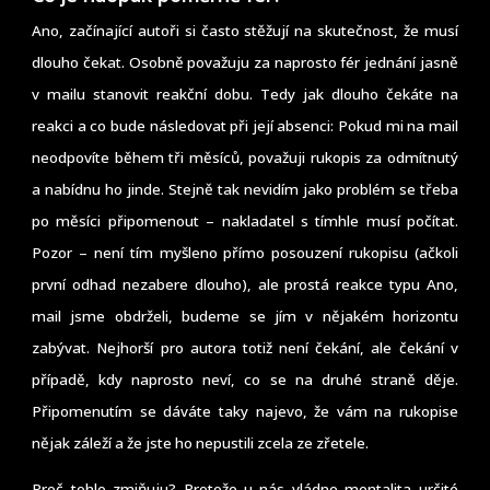
Ano, začínající autoři si často stěžují na skutečnost, že musí
dlouho čekat. Osobně považuju za naprosto fér jednání jasně
v mailu stanovit reakční dobu. Tedy jak dlouho čekáte na
reakci a co bude následovat při její absenci: Pokud mi na mail
neodpovíte během tři měsíců, považuji rukopis za odmítnutý
a nabídnu ho jinde. Stejně tak nevidím jako problém se třeba
po měsíci připomenout – nakladatel s tímhle musí počítat.
Pozor – není tím myšleno přímo posouzení rukopisu (ačkoli
první odhad nezabere dlouho), ale prostá reakce typu Ano,
mail jsme obdrželi, budeme se jím v nějakém horizontu
zabývat. Nejhorší pro autora totiž není čekání, ale čekání v
případě, kdy naprosto neví, co se na druhé straně děje.
Připomenutím se dáváte taky najevo, že vám na rukopise
nějak záleží a že jste ho nepustili zcela ze zřetele.
Proč tohle zmiňuju? Protože u nás vládne mentalita určité