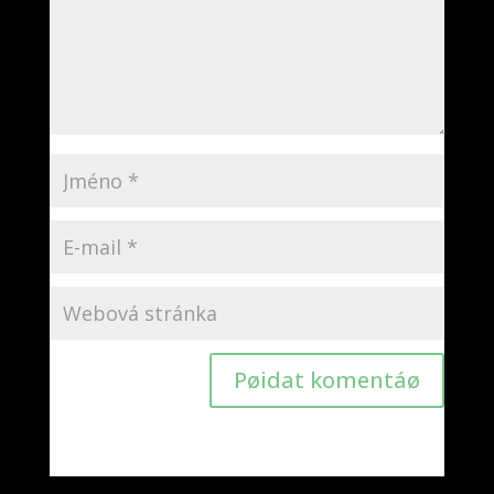
Pøidat komentáø