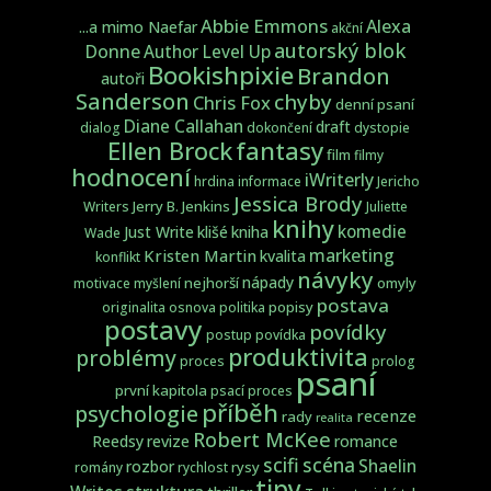
Abbie Emmons
Alexa
...a mimo Naefar
akční
autorský blok
Donne
Author Level Up
Bookishpixie
Brandon
autoři
Sanderson
chyby
Chris Fox
denní psaní
Diane Callahan
draft
dialog
dokončení
dystopie
fantasy
Ellen Brock
film
filmy
hodnocení
iWriterly
hrdina
informace
Jericho
Jessica Brody
Jerry B. Jenkins
Writers
Juliette
knihy
komedie
Just Write
klišé
kniha
Wade
marketing
Kristen Martin
kvalita
konflikt
návyky
nápady
nejhorší
omyly
motivace
myšlení
postava
popisy
originalita
osnova
politika
postavy
povídky
postup
povídka
produktivita
problémy
proces
prolog
psaní
první kapitola
psací proces
příběh
psychologie
recenze
rady
realita
Robert McKee
Reedsy
revize
romance
scifi
scéna
Shaelin
rozbor
rysy
romány
rychlost
tipy