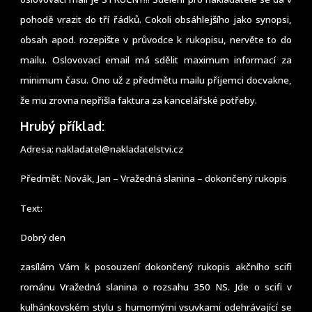
pohodě vrazit do tří řádků. Cokoli obsáhlejšího jako synopsi,
obsah apod. rozepište v průvodce k rukopisu, nervěte to do
mailu. Oslovovací email má sdělit maximum informací za
minimum času. Ono už z předmětu mailu příjemci docvakne,
že mu zrovna nepřišla faktura za kancelářské potřeby.
Hrubý příklad:
Adresa: nakladatel@nakladatelstvi.cz
Předmět: Novák, Jan – Vražedná slanina – dokončený rukopis
Text:
Dobrý den
zasílám Vám k posouzení dokončený rukopis akčního scifi
románu Vražedná slanina o rozsahu 350 NS. Jde o scifi v
kulhánkovském stylu s humornými vsuvkami odehrávající se