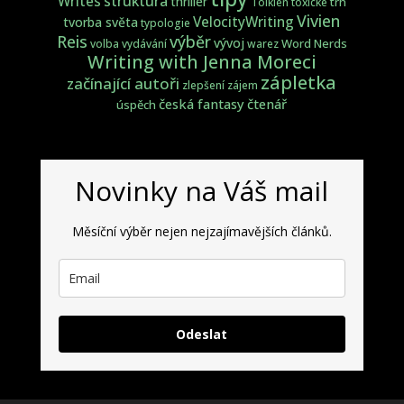
struktura
Writes
thriller
trh
Tolkien
toxické
Vivien
VelocityWriting
tvorba světa
typologie
Reis
výběr
vývoj
Word Nerds
volba
vydávání
warez
Writing with Jenna Moreci
zápletka
začínající autoři
zlepšení
zájem
česká fantasy
čtenář
úspěch
Novinky na Váš mail
Měsíční výběr nejen nejzajímavějších článků.
Odeslat