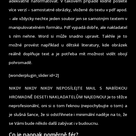
adekvátně naformátovat. V takovém případě klidně pošlete
více verzí – samostatné obrázky, vložené do textu v pdf apod.
– ale vždycky nechte jeden soubor jen se samotným textem v
manipulovatelném formátu. Pdf vypadá dobře, ale nakladatel
s ním nehne. Word si může snadno upravit. Takhle je to
možné provést například u dětské literatury, kde obrázek
reálně doplňuje text a je potřeba mít možnost vidět obojí
pohromadě.
[wonderplugin_slider id=2]
NIKDY NIKDY NIKDY NEPOSÍLEJTE MAIL S NABÍDKOU
HROMADNĚ DESETI NAKLADATELŮM NAJEDNOU! Je to těžce
neprofesionální, oni si o tom řeknou (nepochybujte o tom) a
je slušná šance, že si odstřihnete i minimální naděje na to, že
se Vámi bude někdo další zabývat i v budoucnu.
Co je naopak poměrně fér?