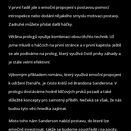
V první řadě jde o emoční propojení s postavou pomocí
introspekce nebo dodání nějakého smyslu motivaci postavy.
Zadruhé můžete přidat další háčky.
Většina prologů využije kombinaci obou těchto technik. Už
jsme mluvili o háčcích na první stránce a v první kapitola. Ještě
se ale podíváme na prolog, který využívá čistě prvky záhady a
je stále velmi efektivní.
Výborným příkladem románu, který využívá emoční propojení
k udržení čtenáře, je
Cesta králů
od Brandona Sanderona. V
prologu dostáváme hodně klíčových prvků pozadí a také
důležité koncepty pro samotný příběh. Nečeká se však, že nás
budou tyto věci hnedka zajímat.
Místo toho nám Sanderson nabízí postavu, do které lze
emočně investovat, takže se budeme soustředit i na pocity,