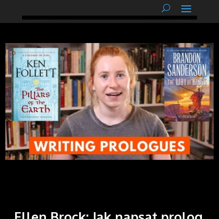
podnětné myšlenky
Ellen Brock: Jak napsat prolog