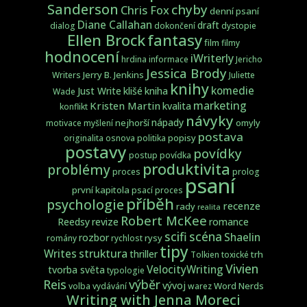
Sanderson
chyby
Chris Fox
denní psaní
Diane Callahan
draft
dialog
dokončení
dystopie
fantasy
Ellen Brock
film
filmy
hodnocení
iWriterly
hrdina
informace
Jericho
Jessica Brody
Jerry B. Jenkins
Writers
Juliette
knihy
komedie
Just Write
klišé
kniha
Wade
marketing
Kristen Martin
kvalita
konflikt
návyky
nápady
nejhorší
omyly
motivace
myšlení
postava
popisy
originalita
osnova
politika
postavy
povídky
postup
povídka
produktivita
problémy
proces
prolog
psaní
první kapitola
psací proces
příběh
psychologie
recenze
rady
realita
Robert McKee
Reedsy
revize
romance
scifi
scéna
Shaelin
rozbor
rysy
romány
rychlost
tipy
struktura
Writes
thriller
trh
Tolkien
toxické
Vivien
VelocityWriting
tvorba světa
typologie
Reis
výběr
vývoj
Word Nerds
volba
vydávání
warez
Writing with Jenna Moreci