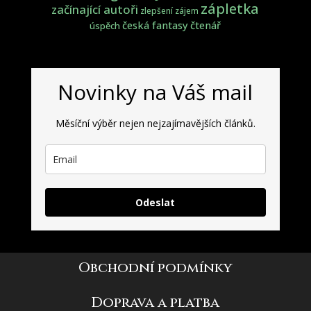
zápletka
začínající autoři
zlepšení
zájem
česká fantasy
čtenář
úspěch
Novinky na Váš mail
Měsíční výběr nejen nejzajímavějších článků.
Odeslat
Obchodní podmínky
Doprava a platba