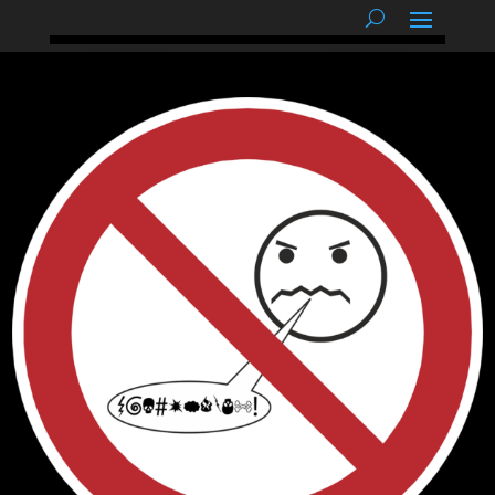
podnětné myšlenky