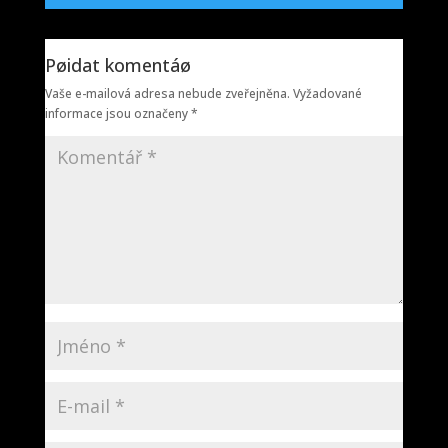
Pøidat komentáø
Vaše e-mailová adresa nebude zveřejněna.
Vyžadované
informace jsou označeny
*