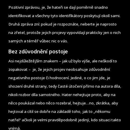
Pozitivní zprávou, je, že hateři se dají poměrně snadno
identifikovat a všechny tyto identifikátory poskytují okolí sami.
Druhá zpráva zní: pokud je rozpoznáte, neberte je naprosto
na zřetel, protože jejich projevy vypovídají prakticky jen o nich
samých a téměř vůbec nic o vás.
Bez zdůvodnění postoje
Asi nejdůležitějším znakem – jak už bylo výše, ale neškodí to
zopakovat – je, že jejich projev neobsahuje zdůvodnění
negativního postoje či hodnocení. Jediné, o co jim jde, je
shození druhé strany, tedy časté útočení přímo na autora díla,
nikoli rozbor díla samotného. Hater nehejtuje proto, aby na
něco poukázal nebo něco rozebral, hejtuje…no, zkrátka, aby
hejtoval a cítil se dobře na základě toho, jak to „někomu
natřel“ ačkoli je velmi pravděpodobně jediný, kdo situaci takto
vnímá.