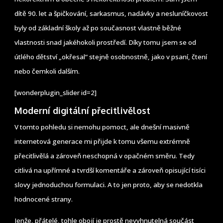
dítě 90. let a špičkování, sarkasmus, nadávky a nesluníčkovost
byly od základní školy až po současnost vlastně běžné
vlastnosti snad jakéhokoli prostředí. Díky tomu jsem se od
útlého dětství „okřesal“ stejně osobnostně, jako v psaní, čtení
nebo čemkoli dalším.
[wonderplugin_slider id=2]
Moderní digitální přecitlivělost
V tomto pohledu si nemohu pomoct, ale dnešní masivně
internetová generace mi přijde k tomu všemu extrémně
přecitlivělá a zároveň neschopná v opačném směru. Tedy
citlivá na upřímné a tvrdší komentáře a zároveň opisující tisíci
slovy jednoduchou formulaci. A to jen proto, aby se nedotkla
hodnocené strany.
Jenže, přátelé, tohle obojí je prostě nevyhnutelná součást