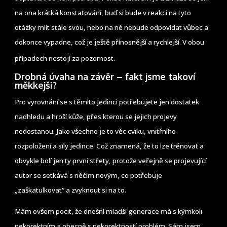
na ona krátká konstatování, buď si bude v reakci na tyto
otázky mlít stále svou, nebo na ně nebude odpovídat vůbec a
dokonce vypadne, což je ještě přínosnější a rychlejší. V obou
případech nestojí za pozornost.
Drobná úvaha na závěr – fakt jsme takoví
měkkejši?
Pro vyrovnání se s těmito jedinci potřebujete jen dostatek
nadhledu a hroší kůže, přes kterou se jejich projevy
nedostanou. Jako všechno je to věc cviku, vnitřního
rozpoložení a síly jedince. Což znamená, že to lze trénovat a
obvykle bolí jen ty první střety, protože veřejně se projevující
autor se setkává s něčím novým, co potřebuje
„zaškatulkovat“ a zvyknout si na to.
Mám ovšem pocit, že dnešní mladší generace má s kýmkoli
nekorektním a obecně s nekorektností problém. Sám jsem