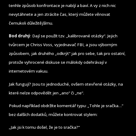
tenhle způsob konfrontace je nabíjí a baví. A vy z nich nic
nevytáhnete a jen ztrácíte čas, který můžete věnovat
čemukoli důležitějšímu.
Bod druhý
: Dají se použít tzv. „kalibrované otázky“. Jejich
tvůrcem je Chriss Voss, vyjednavač FBI, a jsou výborným
způsobem, jak druhého „odkrýt“ jak pro sebe, tak pro ostatní,
protože vyhrocené diskuse se málokdy odehrávají v
internetovém vakuu.
Jak fungují? Jsou to jednoduché, ovšem otevřené otázky, na
které nelze odpovědět jen „ano“ či „ne“.
Pokud například obdržíte komentář typu: „Tohle je sračka…“
bez dalších dodatků, můžete kontrovat stylem:
„Jak jsi k tomu došel, že je to sračka?“