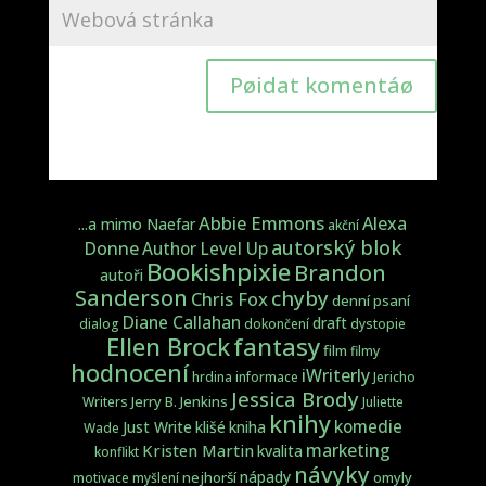
Pøidat komentáø
Abbie Emmons
Alexa
...a mimo Naefar
akční
autorský blok
Donne
Author Level Up
Bookishpixie
Brandon
autoři
Sanderson
chyby
Chris Fox
denní psaní
Diane Callahan
draft
dialog
dokončení
dystopie
fantasy
Ellen Brock
film
filmy
hodnocení
iWriterly
hrdina
informace
Jericho
Jessica Brody
Jerry B. Jenkins
Writers
Juliette
knihy
komedie
Just Write
klišé
kniha
Wade
marketing
Kristen Martin
kvalita
konflikt
návyky
nápady
nejhorší
omyly
motivace
myšlení