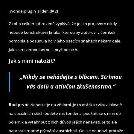
[wonderplugin_slider id=2]
Z toho celkem přirozeně vyplývá, že jejich projevem nikdy
nebude konstruktivní kritika, kterou by autorovi v čemkoli
pomohla a posunula ho v jeho psacích snahách někam dále.
Jako s mizernou betou – pryč od nich.
Jak s nimi naložit?
„Nikdy se nehádejte s blbcem. Strhnou
vás dolů a utlučou zkušenostma.“
Bod první
: Neberte je na vědomí. Je to otázka cviku a hlavně
na sociálních sítích budete mít tendenci pouštět se s nimi do
polemik a vytáhnout z nich důvod jejich nenávisti. Je to ale
naprosto marné plýtvání vlastních sil. Oni se neunaví, protože