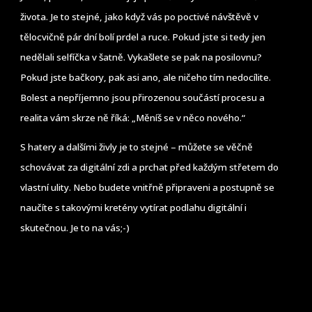
života. Je to stejné, jako když vás po poctivé návštěvě v
tělocvičně pár dní bolí prdel a ruce. Pokud jste si tedy jen
nedělali selfíčka v šatně. Vykašlete se pak na posilovnu?
Pokud jste bačkory, pak asi ano, ale ničeho tím nedocílite.
Bolest a nepříjemno jsou přirozenou součástí procesu a
realita vám skrze ně říká: „Měníš se v něco nového.“
S hatery a dalšími živly je to stejné – můžete se věčně
schovávat za digitální zdi a prchat před každým střetem do
vlastní ulity. Nebo budete vnitřně připraveni a postupně se
naučíte s takovými kretény vytírat podlahu digitální i
skutečnou. Je to na vás;-)