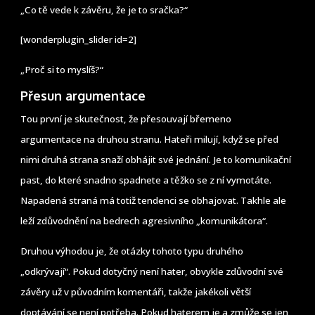
„Co tě vede k závěru, že je to sračka?“
[wonderplugin_slider id=2]
„Proč si to myslíš?“
Přesun argumentace
Tou první je skutečnost, že přesouvají břemeno
argumentace na druhou stranu. Hateři milují, když se před
nimi druhá strana snaží obhájit své jednání. Je to komunikační
past, do které snadno spadnete a těžko se z ní vymotáte.
Napadená straná má totiž tendenci se obhajovat. Takhle ale
leží zdůvodnění na bedrech agresivního „komunikátora“.
Druhou výhodou je, že otázky tohoto typu druhého
„odkrývají“. Pokud dotyčný není hater, obvykle zdůvodní své
závěry už v původním komentáři, takže jakékoli větší
doptávání se není potřeba. Pokud haterem je a zmůže se jen