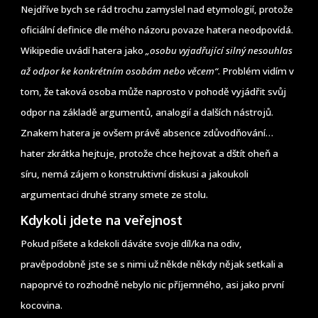
Nejdříve bych se rád trochu zamyslel nad etymologií, protože
oficiální definice dle mého názoru povaze hatera neodpovídá.
Wikipedie uvádí hatera jako
„osobu vyjadřující silný nesouhlas
až odpor ke konkrétním osobám nebo věcem“
. Problém vidím v
tom, že taková osoba může naprosto v pohodě vyjádřit svůj
odpor na základě argumentů, analogií a dalších nástrojů.
Znakem hatera je ovšem právě absence zdůvodňování…
hater zkrátka hejtuje, protože chce hejtovat a dštít oheň a
síru, nemá zájem o konstruktivní diskusi a jakoukoli
argumentaci druhé strany smete ze stolu.
Kdykoli jdete na veřejnost
Pokud píšete a kdekoli dáváte svoje díl/ka na odiv,
pravěpodobně jste se s nimi už někde někdy nějak setkali a
napoprvé to rozhodně nebylo nic příjemného, asi jako první
kocovina.