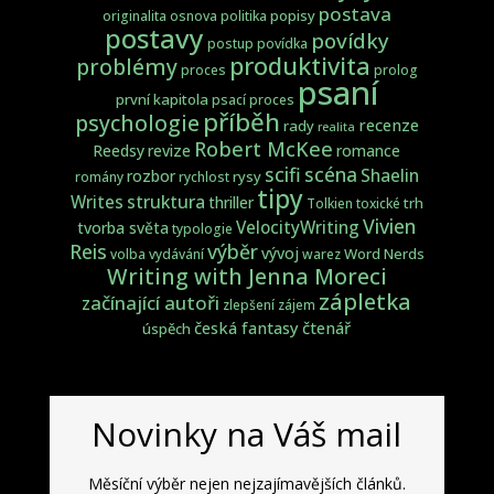
postava
popisy
originalita
osnova
politika
postavy
povídky
postup
povídka
produktivita
problémy
proces
prolog
psaní
první kapitola
psací proces
příběh
psychologie
recenze
rady
realita
Robert McKee
Reedsy
revize
romance
scifi
scéna
Shaelin
rozbor
rysy
romány
rychlost
tipy
struktura
Writes
thriller
trh
Tolkien
toxické
Vivien
VelocityWriting
tvorba světa
typologie
Reis
výběr
vývoj
Word Nerds
volba
vydávání
warez
Writing with Jenna Moreci
zápletka
začínající autoři
zlepšení
zájem
česká fantasy
čtenář
úspěch
Novinky na Váš mail
Měsíční výběr nejen nejzajímavějších článků.