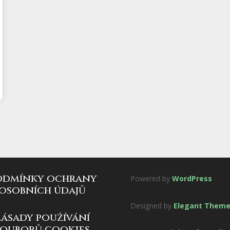
odmínky ochrany
Powered by
WordPress
osobních údajů
Designed by
Elegant Them
zásady používání
souborů cookies