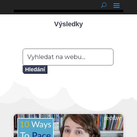
podnětné myšlenky
Výsledky
Hledat: