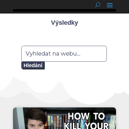
podnětné myšlenky
Výsledky
Hledat: