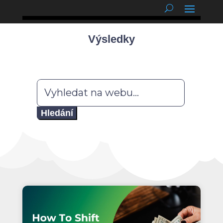
podnětné myšlenky
Výsledky
Hledat: