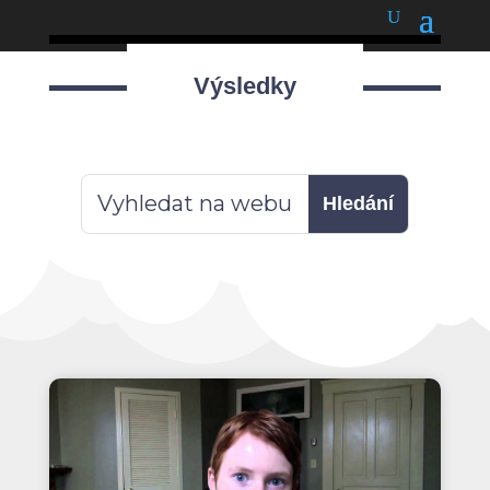
podnětné myšlenky
Výsledky