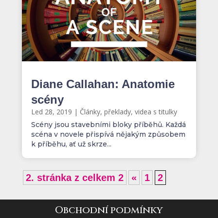
Diane Callahan: Anatomie
scény
Led 28, 2019
|
Články, překlady, videa s titulky
Scény jsou stavebními bloky příběhů. Každá
scéna v novele přispívá nějakým způsobem
k příběhu, ať už skrze...
2. stránka z celkem 2
«
1
2
Obchodní podmínky