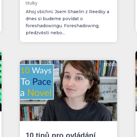
titulky
Ahoj všichni. Jsem Shaelin z Reedsy a
dnes si budeme povídat o
foreshadowingu. Foreshadowing,
předzvěsti nebo...
10 tipů pro ovládání