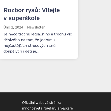
Rozbor rysů: Vítejte
v superškole
Úno 2, 2024
|
Newsletter
Je něco trochu legračního a trochu víc
děsivého na tom, že jedním z
nejčastějších stresových snů
dospělých i dětí je,...
Oficiální webová stránka
mnohosvěta Naefaru a veškeré