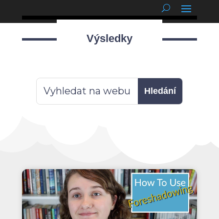
podnětné myšlenky
Výsledky