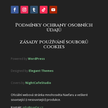
Podmínky ochrany osobních
údajů
zásady používání souborů
cookies
Powered by
WordPress
Designed by
Elegant Themes
Covers by
NightCafeStudio
Oficiální webová stránka mnohosvěta Naefaru a veškeré
související (i nesouvisející) produkce.
Kontakt:
info@naefar.cz