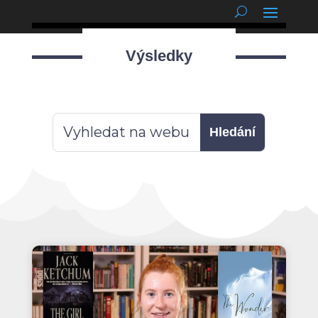
podnětné myšlenky
Výsledky