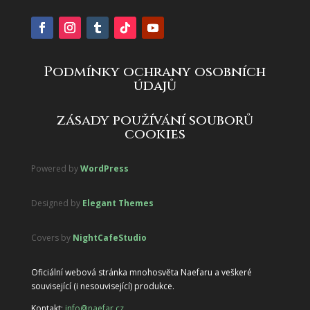
Podmínky ochrany osobních
údajů
zásady používání souborů
cookies
Powered by
WordPress
Designed by
Elegant Themes
Covers by
NightCafeStudio
Oficiální webová stránka mnohosvěta Naefaru a veškeré
související (i nesouvisející) produkce.
Kontakt:
info@naefar.cz