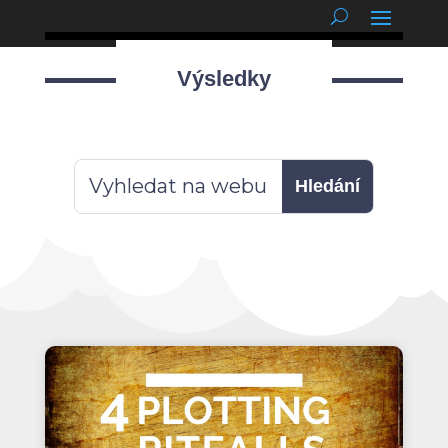
podnětné myšlenky
Výsledky