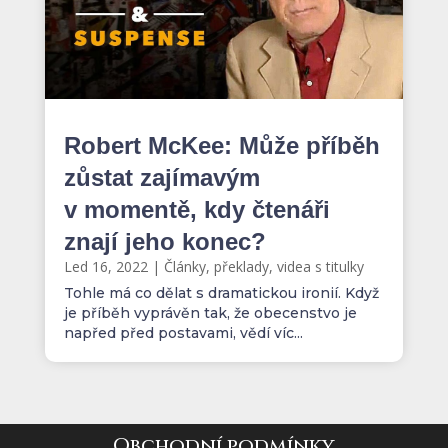
Robert McKee: Může příběh
zůstat zajímavým
v momentě, kdy čtenáři
znají jeho konec?
Led 16, 2022
|
Články, překlady, videa s titulky
Tohle má co dělat s dramatickou ironií. Když
je příběh vyprávěn tak, že obecenstvo je
napřed před postavami, vědí víc...
Obchodní podmínky