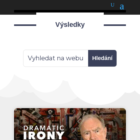
podnětné myšlenky
Výsledky