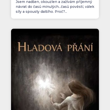
Jsem nadšen, okouzlen a zažívám příjemný
návrat do časů minulých...časů pověstí, válek
síly a spousty dalšího. Proč?...