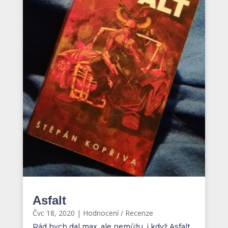
Asfalt
Čvc 18, 2020
|
Hodnocení / Recenze
Rád bych dal max, ale nemůžu, i když Asfalt