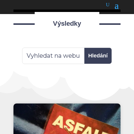
podnětné myšlenky
Výsledky