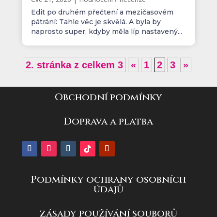
Edit po druhém přečtení a mezičasovém
pátrání: Tahle věc je skvělá. A byla by
naprosto super, kdyby měla líp nastavený...
2. stránka z celkem 3
«
1
2
3
»
Obchodní podmínky
Doprava a platba
Podmínky ochrany osobních
údajů
zásady používání souborů