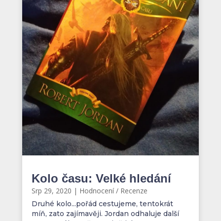
Kolo času: Velké hledání
Srp 29, 2020
|
Hodnocení / Recenze
Druhé kolo...pořád cestujeme, tentokrát
míň, zato zajímavěji. Jordan odhaluje další