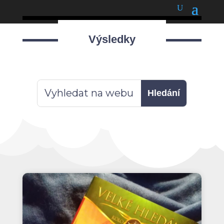
podnětné myšlenky
Výsledky