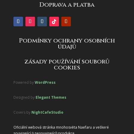
Doprava a platba
Podmínky ochrany osobních
údajů
zásady používání souborů
cookies
Powered by
WordPress
Designed by
Elegant Themes
Covers by
NightCafeStudio
Oficiální webová stránka mnohosvěta Naefaru a veškeré
související (i nesouvisející) produkce.