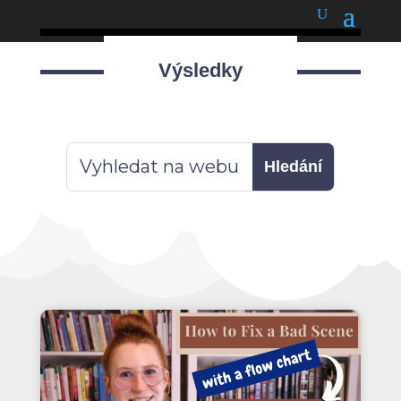
podnětné myšlenky
Výsledky