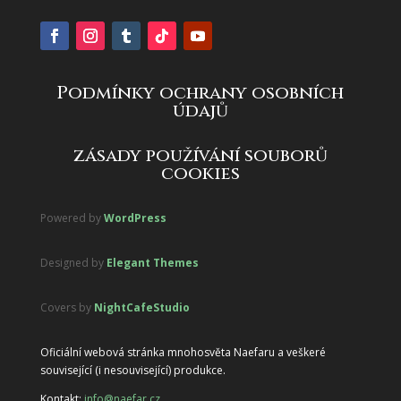
Podmínky ochrany osobních
údajů
zásady používání souborů
cookies
Powered by
WordPress
Designed by
Elegant Themes
Covers by
NightCafeStudio
Oficiální webová stránka mnohosvěta Naefaru a veškeré
související (i nesouvisející) produkce.
Kontakt:
info@naefar.cz