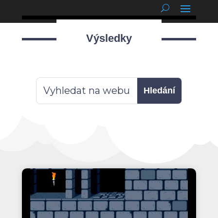
podnětné myšlenky
Výsledky