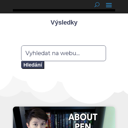
podnětné myšlenky
Výsledky
Hledat: