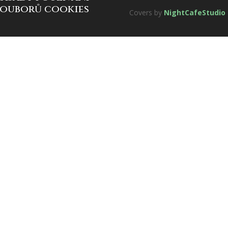
souborů cookies
Covers by
NightCafeStudio