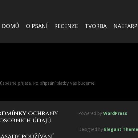
DOMŮ
O PSANÍ
RECENZE
TVORBA
NAEFARP
 úspěšně přijata. Po připsání platby Vás budeme
odmínky ochrany
Powered by
WordPress
osobních údajů
Designed by
Elegant Them
zásady používání