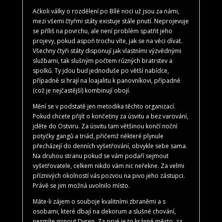
Ačkoli války o rozdělení po Bílé noci už jsou za námi,
mezi všemi čtyřmi státy existuje stále pnutí. Neprojevuje
se příliš na povrchu, ale není problém spatřit jeho
projevy, pokud aspoň trochu víte, jak se na věci dívat.
Všechny čtyři státy disponují jak vlastními výzvědnými
službami, tak slušným počtem různých bratrstev a
spolků. Ty jdou buď jednoduše po větší nabídce,
případně si hrají na loajalitu k panovníkovi, případně
(což je nejčastější) kombinují obojí.
Mění se v podstatě jen metodika těchto organizací.
Pokud chcete přijít o končetiny za úsvitu a bez varování,
jděte do Ostviru. Za úsvitu tam většinou končí noční
potyčky gangů a triád, přičemž některé plynule
přecházejí do denních vyšetřování, obvykle sebe sama.
Na druhou stranu pokud se vám podaří sejmout
vyšetřovatele, celkem nikdo vám nic neřekne. Za velmi
příznivých okolností vás pozvou na pivo jeho zástupci.
Právě se jim možná uvolnilo místo.
Máte-li zájem o souboje kvalitními zbraněmi a s
osobami, které dbají na dekorum a slušné chování,
nesmíte minout Dyren. Za prvé je to krásné město, za