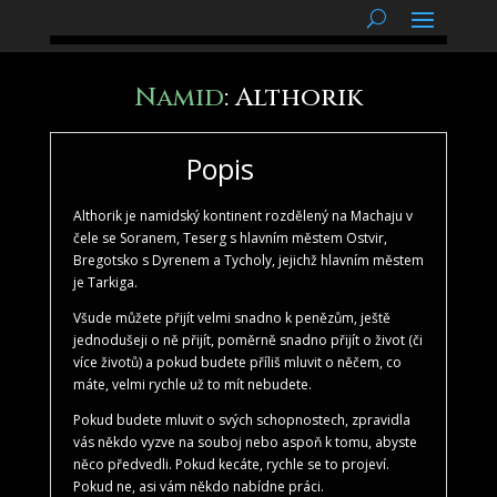
podnětné myšlenky
Namid
: Althorik
Popis
Althorik je namidský kontinent rozdělený na Machaju v
čele se Soranem, Teserg s hlavním městem Ostvir,
Bregotsko s Dyrenem a Tycholy, jejichž hlavním městem
je Tarkiga.
Všude můžete přijít velmi snadno k penězům, ještě
jednodušeji o ně přijít, poměrně snadno přijít o život (či
více životů) a pokud budete příliš mluvit o něčem, co
máte, velmi rychle už to mít nebudete.
Pokud budete mluvit o svých schopnostech, zpravidla
vás někdo vyzve na souboj nebo aspoň k tomu, abyste
něco předvedli. Pokud kecáte, rychle se to projeví.
Pokud ne, asi vám někdo nabídne práci.