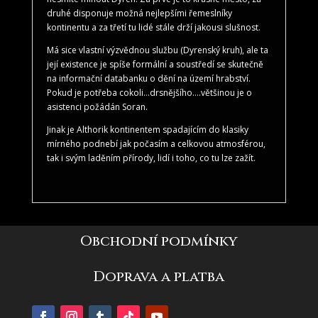
druhé disponuje možná nejlepšími řemeslníky
kontinentu a za třetí tu lidé stále drží jakousi slušnost.
Má sice vlastní výzvědnou službu (Dyrenský kruh), ale ta
její existence je spíše formální a soustředí se skutečně
na informační databanku o dění na území hrabství.
Pokud je potřeba cokoli…drsnějšího….většinou je o
asistenci požádán Soran.
Jinak je Althorik kontinentem spadajícím do klasiky
mírného podnebí jak počasím a celkovou atmosférou,
tak i svým laděním přírody, lidí i toho, co tu lze zažít.
Obchodní podmínky
Doprava a platba