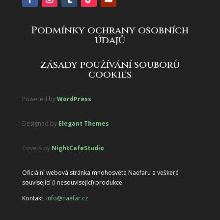
Podmínky ochrany osobních
údajů
zásady používání souborů
cookies
Powered by
WordPress
Designed by
Elegant Themes
Covers by
NightCafeStudio
Oficiální webová stránka mnohosvěta Naefaru a veškeré
související (i nesouvisející) produkce.
Kontakt:
info@naefar.cz