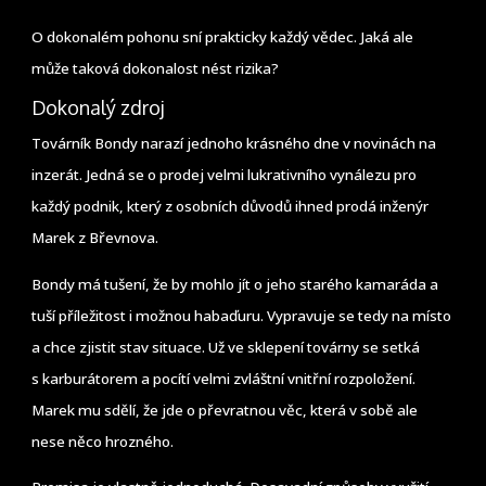
O dokonalém pohonu sní prakticky každý vědec. Jaká ale
může taková dokonalost nést rizika?
Dokonalý zdroj
Továrník Bondy narazí jednoho krásného dne v novinách na
inzerát. Jedná se o prodej velmi lukrativního vynálezu pro
každý podnik, který z osobních důvodů ihned prodá inženýr
Marek z Břevnova.
Bondy má tušení, že by mohlo jít o jeho starého kamaráda a
tuší příležitost i možnou habaďuru. Vypravuje se tedy na místo
a chce zjistit stav situace. Už ve sklepení továrny se setká
s karburátorem a pocítí velmi zvláštní vnitřní rozpoložení.
Marek mu sdělí, že jde o převratnou věc, která v sobě ale
nese něco hrozného.