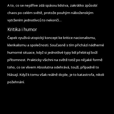
A to, co se nejdříve zdá spásou lidstva, zakrátko způsobí
chaos po celém světě, protože pouhým náboženským
vytržením jednotlivců to nekončí…
Kritika i humor
Čapek využívá utopický koncept ke kritice nacionalismu,
klerikalismu a společnosti. Současně s tím přichází nádherné
humorné situace, když si jednotlivé typy lidí přebírají boží
přítomnost. Prakticky všichni na světě totiž po nějaké formě
toho, co se vlivem Absolutna odehrává, touží, případně to
hlásají. Když k tomu však reálně dojde, je to katastrofa, nikoli
požehnání.