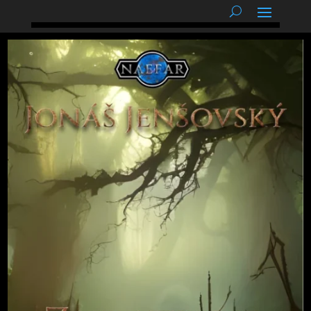
podnětné myšlenky