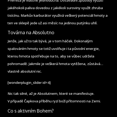
Premisa je vlastně jednoduchá. Dosavadní způsoby využití
jakéhokoli paliva dovedou z jakékoli suroviny využít zhruba
tisícínu. Markův karburátor využívá veškerý potenciál hmoty a
ten ve sklepě jede už asi měsíc na jedinou putýnku uhlí.
Továrna na Absolutno
Jenže, jak už to tak bývá, je v tom háček. Dokonalým
spalováním hmoty se totiž uvolňuje i ta původní energie,
kterou hmota spotřebuje na to, aby se vůbec udržela
pohromadě. Jakmile je veškerá hmota vytěžena, zůstává…
vlastně absolutní nic.
[wonderplugin_slider id=4]
Nic tak silné, až je Absolutnem, které se manifestuje.
V případě Čapkova příběhu ryzí boží přítomnosti na Zemi.
Co s aktivním Bohem?