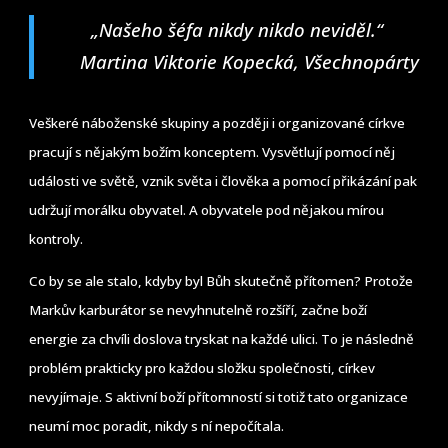
„Našeho šéfa nikdy nikdo neviděl.“
Martina Viktorie Kopecká, Všechnopárty
Veškeré náboženské skupiny a později i organizované církve
pracují s nějakým božím konceptem. Vysvětlují pomocí něj
události ve světě, vznik světa i člověka a pomocí přikázání pak
udržují morálku obyvatel. A obyvatele pod nějakou mírou
kontroly.
Co by se ale stalo, kdyby byl Bůh skutečně přítomen? Protože
Markův karburátor se nevyhnutelně rozšíří, začne boží
energie za chvíli doslova tryskat na každé ulici. To je následně
problém prakticky pro každou složku společnosti, církev
nevyjímaje. S aktivní boží přítomností si totiž tato organizace
neumí moc poradit, nikdy s ní nepočítala.