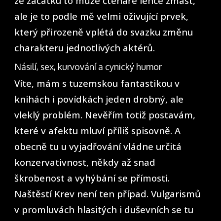
ze začátku to může čtenáře lehce zmást,
ale je to podle mě velmi oživující prvek,
který přirozeně vplétá do svazku změnu
charakteru jednotlivých aktérů.
Násilí, sex, kurvování a cynický humor
Víte, mám s tuzemskou fantastikou v
knihách i povídkách jeden drobný, ale
vleklý problém. Nevěřím totiž postavám,
které v afektu mluví příliš spisovně. A
obecně tu u vyjadřování vládne určitá
konzervativnost, někdy až snad
škrobenost a vyhýbání se přímosti.
Naštěstí Krev není ten případ. Vulgarismů
v promluvách hlasitých i duševních se tu