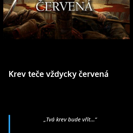
Krev teče vždycky červená
„Tvá krev bude vřít…“