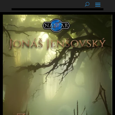
podnětné myšlenky