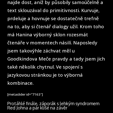
najde dost, aniž by působily samoúčelně a
text sklouzával do primitivnosti. Kurvuje,
prdeluje a hovnuje se dostatečně trefně
na to, aby si čtenář dialogy užil. Krom toho
má Hanina výborný sklon rozesmát
čtenáře v momentech násilí. Naposledy
jsem takovýhle záchvat měl u
Goodkindova Meče pravdy a tady jsem jich
také několik chytnul. Ve spojení s
jazykovou stránkou je to výborná
kombinace.
[metaslider id=“7163″]
Protáhlé finále, záporák s lehkým syndromem
Red Johna a pár klišé na závěr