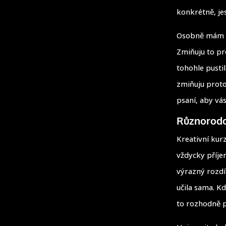
konkrétně, je
Osobně mám ba
Zmiňuju to pr
tohohle pusti
zmiňuju proto
psaní, aby vá
Různorodos
Kreativní kur
vždycky příje
výrazný rozdí
učila sama. K
to rozhodně 