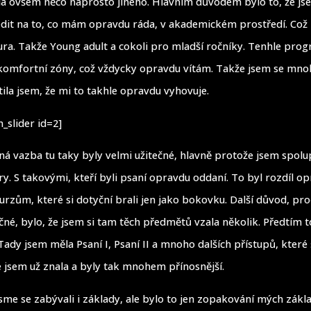
la ovšem něco naprosto jiného. Hlavním důvodem bylo to, že j
dit na to, co mám opravdu ráda, v akademickém prostředí. Což
tura. Takže Young adult a cokoli pro mladší ročníky. Tenhle pr
komfortní zóny, což vždycky opravdu vítám. Takže jsem se mno
stila jsem, že mi to takhle opravdu vyhovuje.
_slider id=2]
tná vazba tu taky byly velmi užitečné, hlavně protože jsem spol
ry. S takovými, kteří byli psaní opravdu oddaní. To byl rozdíl op
rzům, které si dotyční brali jen jako bokovku. Další důvod, pro
čné, bylo, že jsem si tam těch předmětů vzala několik. Předtím t
Tady jsem měla Psaní I, Psaní II a mnoho dalších přístupů, které 
é jsem už znala a byly tak mnohem přínosnější.
me se zabývali i základy, ale bylo to jen zopakování mých zákla