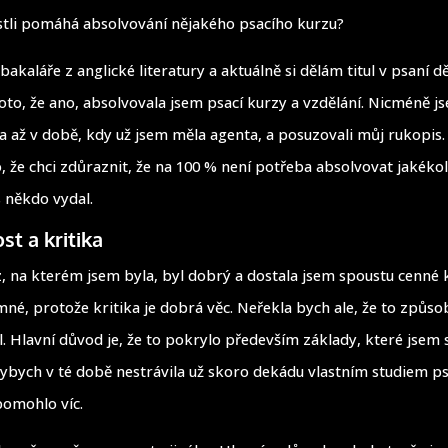
stli pomáhá absolvování nějakého psacího kurzu?
kaláře z anglické literatury a aktuálně si dělám titul v psaní d
oto, že ano, absolvovala jsem psací kurzy a vzdělání. Nicméně j
la až v době, kdy už jsem měla agenta, a posuzovali můj rukopis.
, že chci zdůraznit, že na 100 % není potřeba absolvovat jakékol
s někdo vydal.
t a kritika
z, na kterém jsem byla, byl dobrý a dostala jsem spoustu cenné kr
mné, protože kritika je dobrá věc. Neřekla bych ale, že to způso
l. Hlavní důvod je, že to pokrylo především základy, které jsem 
dybych v té době nestrávila už skoro dekádu vlastním studiem p
pomohlo víc.