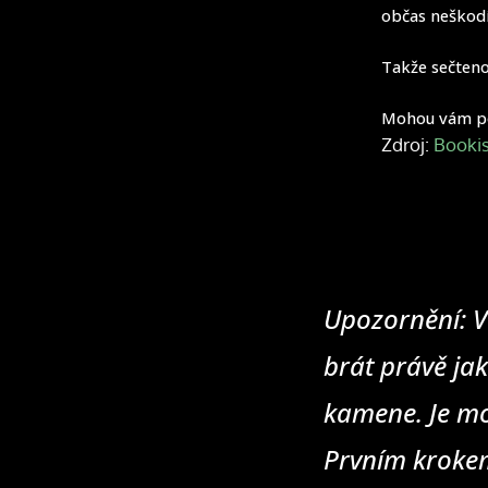
občas neškodí
Takže sečteno
Mohou vám p
Zdroj:
Bookis
Upozornění: V
brát právě jak
kamene. Je mo
Prvním krokem