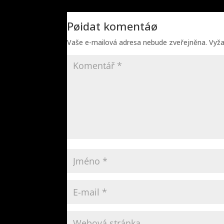
Pøidat komentáø
Vaše e-mailová adresa nebude zveřejněna.
Vyž