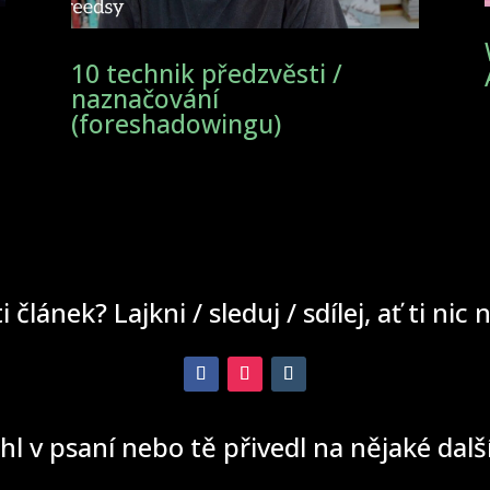
10 technik předzvěsti /
naznačování
(foreshadowingu)
ti článek? Lajkni / sleduj / sdílej, ať ti nic
hl v psaní nebo tě přivedl na nějaké dal