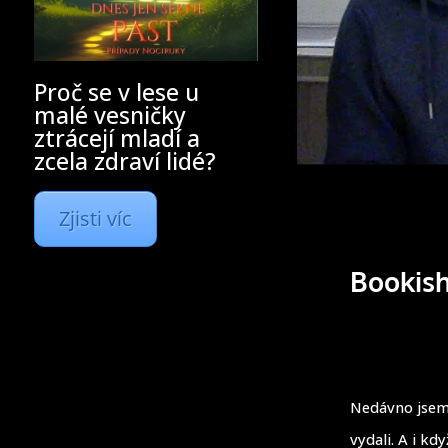
Proč se v lese u
malé vesničky
ztrácejí mladí a
zcela zdraví lidé?
Zjisti víc
Bookish
Nedávno jsem u
vydali. A i k