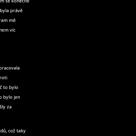
sem se konečně
 byla právě
ogram mě
hem víc
upracovala
roti
č to bylo
o bylo jen
šly za
dů, což taky