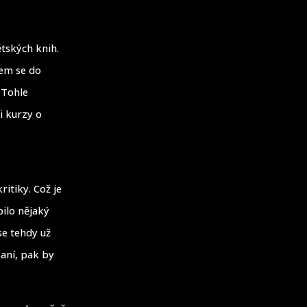
ětských knih.
sem se do
 Tohle
i kurzy o
itiky. Což je
bilo nějaký
se tehdy už
saní, pak by