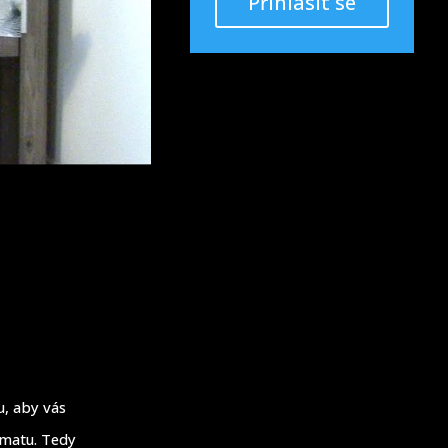
Přihlásit se
u, aby vás
ématu. Tedy