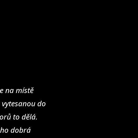
e na místě
u vytesanou do
rů to dělá.
eho dobrá