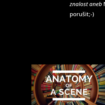
znalost aneb
N
porušit;-)