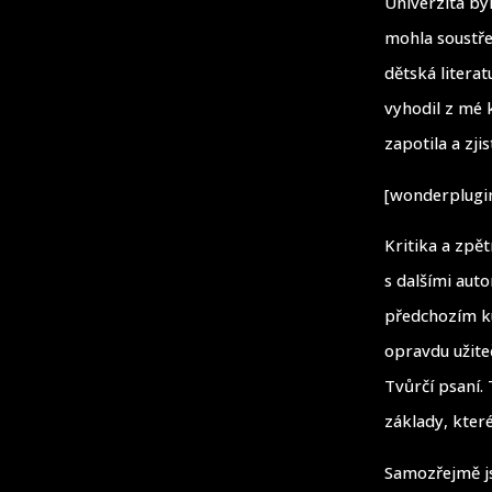
Univerzita by
mohla soustře
dětská litera
vyhodil z mé 
zapotila a zji
[wonderplugin
Kritika a zpě
s dalšími auto
předchozím ku
opravdu užite
Tvůrčí psaní. 
základy, kter
Samozřejmě js