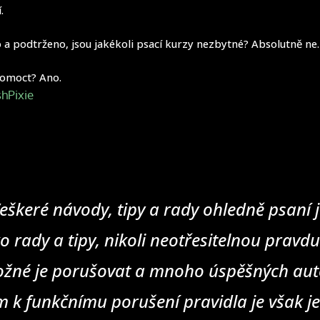
.
 a podtrženo, jsou jakékoli psací kurzy nezbytné? Absolutně ne.
omoct? Ano.
hPixie
eškeré návody, tipy a rady ohledně psaní j
o rady a tipy, nikoli neotřesitelnou pravd
žné je porušovat a mnoho úspěšných auto
 k funkčnímu porušení pravidla je však j