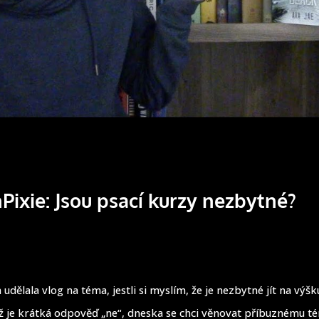
Pixie: Jsou psací kurzy nezbytné?
dělala vlog na téma, jestli si myslím, že je nezbytné jít na výšk
dyž je krátká odpověď „ne“, dneska se chci věnovat příbuznému t