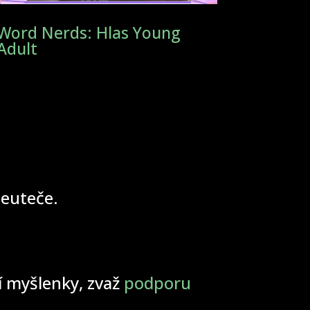
Word Nerds: Hlas Young
Adult
 neuteče.
ší myšlenky, zvaž
podporu