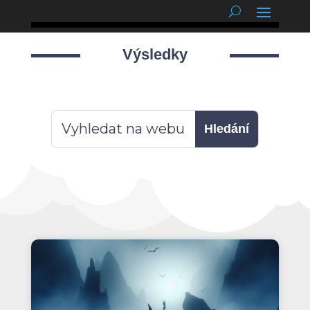
podnětné myšlenky
Výsledky