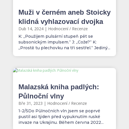
Muži v černém aneb Stoicky
klidná vyhlazovací dvojka
Dub 14, 2024
|
Hodnocení / Recenze
K: „Použijem pulsární stupeň pět se
subsonickým impulsem.“ J: „Cože?“ K:
„Prostě tu plechovku na tři sestřel.“ Jediný...
Malazská kniha padlých:
Půlnoční vlny
Bře 31, 2023
|
Hodnocení / Recenze
1-2/5Do Půlnočních vln jsem se poprvé
pustil asi týden před vypuknutím ruské
invaze na Ukrajinu. Během června 2022...