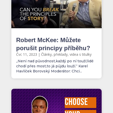
Robert McKee: Můžete
porušit principy příběhu?
Čvc 11, 2023
|
Články, překlady, videa s titulky
„Není nad původnost,každý po ní touží;lidé
chodí přes most,to já půjdu louží.“ Karel
Havlíček Borovský Moderátor: Chci...