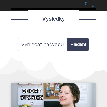
podnětné myšlenky
Výsledky